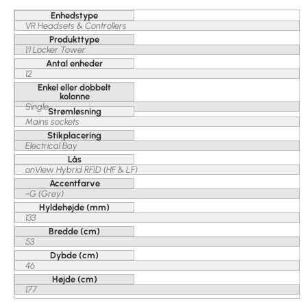
Enhedstype
VR Headsets & Controllers
Produkttype
1:1 Locker Tower
Antal enheder
12
Enkel eller dobbelt
kolonne
Single
Strømløsning
Mains sockets
Stikplacering
Electrical Bay
Lås
onView Hybrid RFID (HF & LF)
Accentfarve
-G (Grey)
Hyldehøjde (mm)
133
Bredde (cm)
53
Dybde (cm)
46
Højde (cm)
177