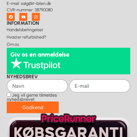
E-mail
:
salg@it-bilen.dk
CVR-nummer
:
38790080
INFORMATION
Handelsbetingelser
Hvad er refurbished?
Om os
Giv os en anmeldelse
NYHEDSBREV
Jeg vil gerne tilmeldes
nyhedsbrevet
Godkend