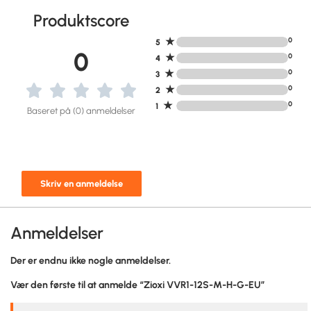
Produktscore
★
0
5
0
★
0
4
★
0
3
★
0
2
★
0
1
Baseret på (0) anmeldelser
Skriv en anmeldelse
Anmeldelser
Der er endnu ikke nogle anmeldelser.
Vær den første til at anmelde “Zioxi VVR1-12S-M-H-G-EU”