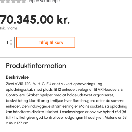
(
Ingen vurdering
)
70.345,00
kr.
Inkl. moms
▲
Tilføj til kurv
▼
Produktinformation
Beskrivelse
Zioxi VVR1-12S-M-H-G-EU er et sikkert opbevarings- og
opladningsskab med plads til 12 enheder, velegnet til VR Headsets &
Controllers. Skabet hjælper med at holde udstyret organiseret,
beskyttet og klar til brug i miljøer hvor flere brugere deler de samme
enheder. Den indbyggede strømløsning er Mains sockets, så opladning
kan håndteres direkte i skabet. Låseløsningen er onview hybrid rfid (hf
& lf), hvilket giver god kontrol over adgangen til udstyret. Målene er 53
x 46 x 177 cm.