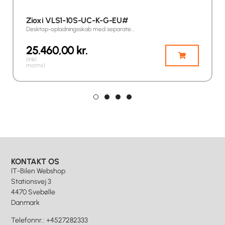
Zioxi VLS1-10S-UC-K-G-EU#
Desktop-opladningsskab med separate…
25.460,00
kr.
(inkl.
moms)
KONTAKT OS
IT-Bilen Webshop
Stationsvej 3
4470 Svebølle
Danmark
Telefonnr.
:
+4527282333