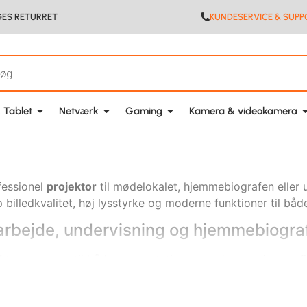
GES RETURRET
KUNDESERVICE & SUPP
 Tablet
Netværk
Gaming
Kamera & videokamera
fessionel
projektor
til mødelokalet, hjemmebiografen eller u
 billedkvalitet, høj lysstyrke og moderne funktioner til båd
l arbejde, undervisning og hjemmebiogra
ktorer
passer til både præsentationer, møder, gaming og 
 eller en kraftfuld hjemmebiograf projektor med stor billedfl
mødelokaler