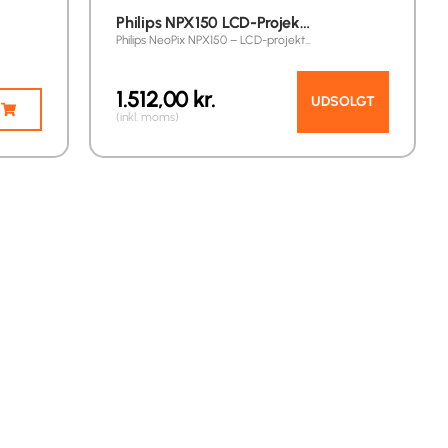
Philips NPX150 LCD-Projek…
Philips NeoPix NPX150 – LCD-projekt…
1.512,00
kr.
UDSOLGT
(inkl. moms)