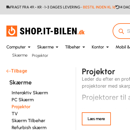
FRAGT FRA 49.- KR • 1-3 DAGES LEVERING •
BESTIL INDEN KL 16
14 DA
Computer
Skærme
Tilbehør
Kontor
Mobil &
Skærme
Projektor
Projektor
Tilbage
Leder du efter en pro
Skærme
projektorer med skarp
Interaktiv Skærm
Projektorer ti
PC Skærm
Projektor
Vores udvalg af
proje
TV
projektor til kontoret
Læs mere
Skærm Tilbehør
Refurbish skærm
Projektorer til 