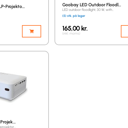
Goobay LED Outdoor Floodl…
P-Projekto…
LED outdoor floodlight, 30 W, with…
(5) stk. på lager
165,00
kr.
(inkl. moms)
 Projek…
-projektor…