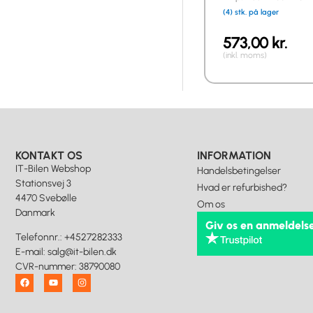
(4) stk. på lager
573,00
kr.
(inkl. moms)
KONTAKT OS
INFORMATION
IT-Bilen Webshop
Handelsbetingelser
Stationsvej 3
Hvad er refurbished?
4470 Svebølle
Om os
Danmark
Giv os en anmeldels
Telefonnr.
:
+4527282333
E-mail
:
salg@it-bilen.dk
CVR-nummer
:
38790080