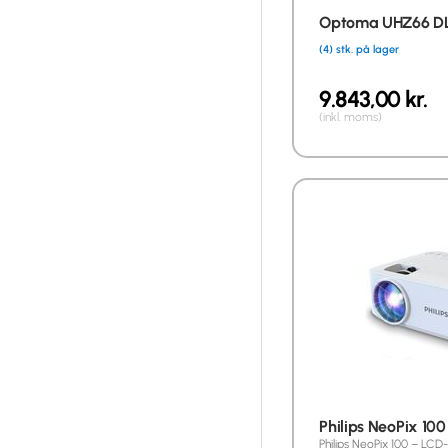
Optoma UHZ66 DL
(4) stk. på lager
9.843,00
kr.
(inkl. moms)
Philips NeoPix 100
Philips NeoPix 100 – LCD