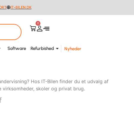
ORT
IT-BILEN.DK
0
Software
Refurbished
Nyheder
ndervisning? Hos IT-Bilen finder du et udvalg af
e virksomheder, skoler og privat brug.
f
filmoplevelser. Uanset om du søger en kompakt
ade, finder du kvalitetsløsninger hos IT-Bilen.