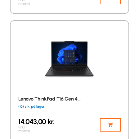
(inkl.
moms)
Lenovo ThinkPad T16 Gen 4…
(10) stk. på lager
14.043,00
kr.
(inkl.
moms)