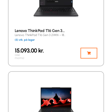
Lenovo ThinkPad T16 Gen 3…
Lenovo ThinkPad T16 Gen 3 21MN – 18…
(5) stk. på lager
15.093,00
kr.
(inkl.
moms)