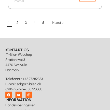
moms)
1
2
3
4
5
Næste
KONTAKT OS
IT-Bilen Webshop
Stationsvej 3
4470 Svebølle
Danmark
Telefonnr.
:
+4527282333
E-mail
:
salg@it-bilen.dk
CVR-nummer
:
38790080
INFORMATION
Handelsbetingelser