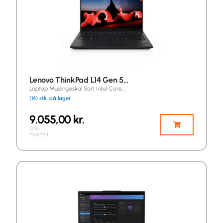
Lenovo ThinkPad L14 Gen 5…
Laptop Muslingeskal Sort Intel Core…
(14) stk. på lager
9.055,00
kr.
(inkl.
moms)