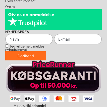
Hvad er refurbished?
Om os
Giv os en anmeldelse
NYHEDSBREV
Jeg vil gerne tilmeldes
nyhedsbrevet
Godkend
100% sikker handel