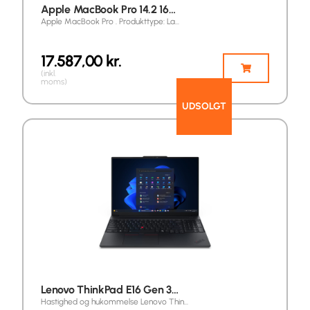
Apple MacBook Pro 14.2 16…
Apple MacBook Pro . Produkttype: La…
17.587,00
kr.
(inkl.
moms)
UDSOLGT
Lenovo ThinkPad E16 Gen 3…
Hastighed og hukommelse Lenovo Thin…