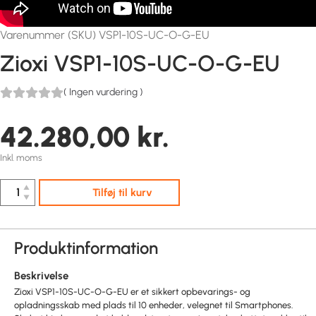
Varenummer (SKU) VSP1-10S-UC-O-G-EU
Zioxi VSP1-10S-UC-O-G-EU
(
Ingen vurdering
)
42.280,00
kr.
Inkl. moms
▲
Tilføj til kurv
▼
Produktinformation
Beskrivelse
Zioxi VSP1-10S-UC-O-G-EU er et sikkert opbevarings- og
opladningsskab med plads til 10 enheder, velegnet til Smartphones.