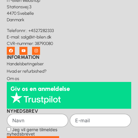
IT-Bilen Webshop
Stationsvej 3
4470 Svebølle
Danmark
Telefonnr.
:
+4527282333
E-mail
:
salg@it-bilen.dk
CVR-nummer
:
38790080
INFORMATION
Handelsbetingelser
Hvad er refurbished?
Om os
Giv os en anmeldelse
NYHEDSBREV
Jeg vil gerne tilmeldes
nyhedsbrevet