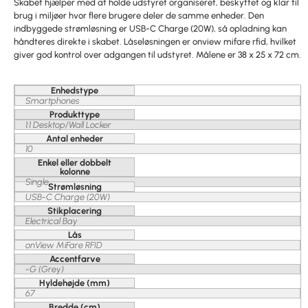
Skabet hjælper med at holde udstyret organiseret, beskyttet og klar til
brug i miljøer hvor flere brugere deler de samme enheder. Den
indbyggede strømløsning er USB-C Charge (20W), så opladning kan
håndteres direkte i skabet. Låseløsningen er onview mifare rfid, hvilket
giver god kontrol over adgangen til udstyret. Målene er 38 x 25 x 72 cm.
Enhedstype
Smartphones
Produkttype
1:1 Desktop/Wall Locker
Antal enheder
10
Enkel eller dobbelt
kolonne
Single
Strømløsning
USB-C Charge (20W)
Stikplacering
Electrical Bay
Lås
onView MiFare RFID
Accentfarve
-G (Grey)
Hyldehøjde (mm)
67
Bredde (cm)