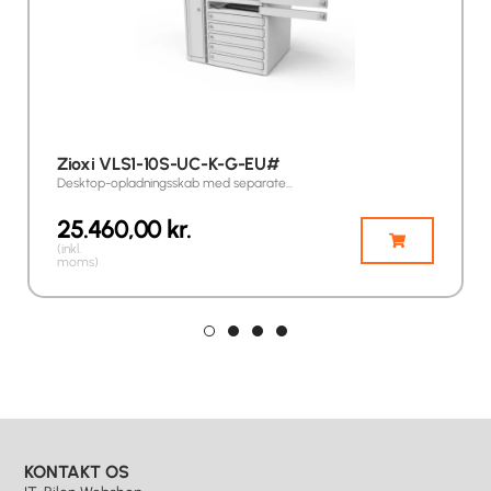
Zioxi VLS1-10S-UC-K-G-EU#
Desktop-opladningsskab med separate…
25.460,00
kr.
(inkl.
moms)
KONTAKT OS