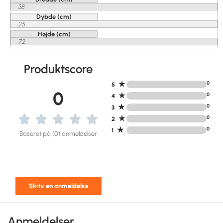
38
Dybde (cm)
25
Højde (cm)
72
Produktscore
★
0
5
0
★
0
4
★
0
3
★
0
2
★
0
1
Baseret på (0) anmeldelser
Skriv en anmeldelse
Anmeldelser