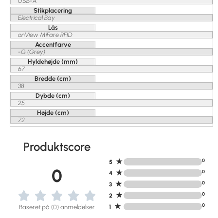
USB-A
Stikplacering
Electrical Bay
Lås
onView MiFare RFID
Accentfarve
-G (Grey)
Hyldehøjde (mm)
67
Bredde (cm)
38
Dybde (cm)
25
Højde (cm)
72
Produktscore
★
0
5
0
★
0
4
★
0
3
★
0
2
★
0
Baseret på (0) anmeldelser
1