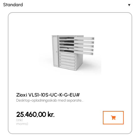
Standard
▼
Zioxi VLS1-10S-UC-K-G-EU#
Desktop-opladningsskab med separate…
25.460,00
kr.
(inkl.
moms)