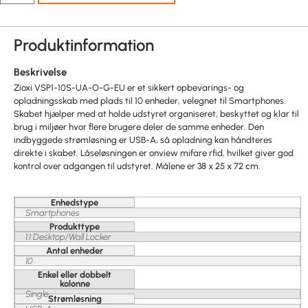
Produktinformation
Beskrivelse
Zioxi VSP1-10S-UA-O-G-EU er et sikkert opbevarings- og
opladningsskab med plads til 10 enheder, velegnet til Smartphones.
Skabet hjælper med at holde udstyret organiseret, beskyttet og klar til
brug i miljøer hvor flere brugere deler de samme enheder. Den
indbyggede strømløsning er USB-A, så opladning kan håndteres
direkte i skabet. Låseløsningen er onview mifare rfid, hvilket giver god
kontrol over adgangen til udstyret. Målene er 38 x 25 x 72 cm.
Enhedstype
Smartphones
Produkttype
1:1 Desktop/Wall Locker
Antal enheder
10
Enkel eller dobbelt
kolonne
Single
Strømløsning