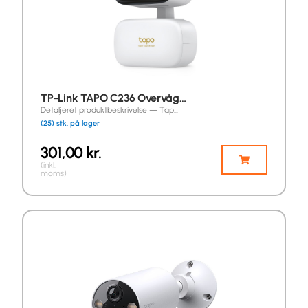
TP-Link TAPO C236 Overvåg…
Detaljeret produktbeskrivelse — Tap…
(25) stk. på lager
301,00
kr.
(inkl.
moms)