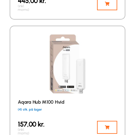
445,00
kr.
(inkl.
moms)
Aqara Hub M100 Hvid
(4) stk. på lager
157,00
kr.
(inkl.
moms)