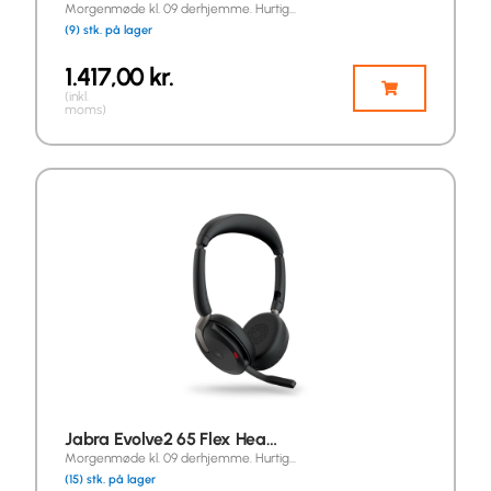
Morgenmøde kl. 09 derhjemme. Hurtig…
(9) stk. på lager
1.417,00
kr.
(inkl.
moms)
Jabra Evolve2 65 Flex Hea…
Morgenmøde kl. 09 derhjemme. Hurtig…
(15) stk. på lager