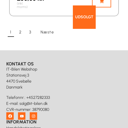
(inkl.
moms)
UDSOLGT
1
2
3
Næste
KONTAKT OS
IT-Bilen Webshop
Stationsvej 3
4470 Svebølle
Danmark
Telefonnr.
:
+4527282333
E-mail
:
salg@it-bilen.dk
CVR-nummer
:
38790080
INFORMATION