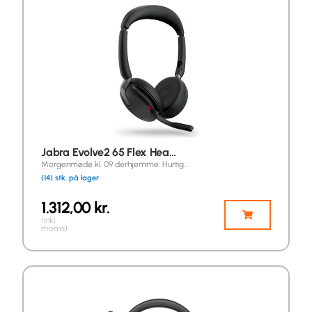
Jabra Evolve2 65 Flex Hea…
Morgenmøde kl. 09 derhjemme. Hurtig…
(14) stk. på lager
1.312,00
kr.
(inkl.
moms)