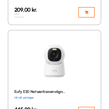
209,00
kr.
(inkl.
moms)
Eufy E30 Netværksovervågn…
(4) stk. på lager