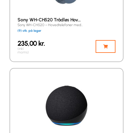
Sony WH-CH520 Trådløs Hov…
Sony WH-CH520 – Hovedtelefoner med…
(9) stk. på lager
235,00
kr.
(inkl.
moms)