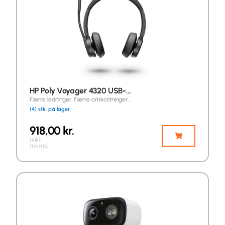
HP Poly Voyager 4320 USB-…
Færre ledninger. Færre omkostninger…
(4) stk. på lager
918,00
kr.
(inkl.
moms)