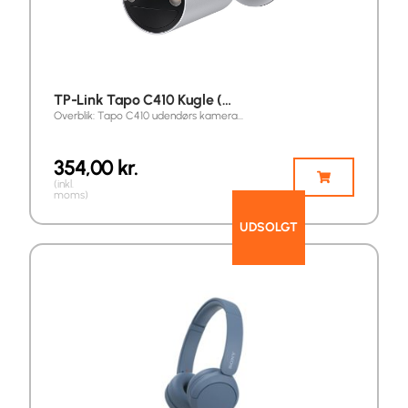
TP-Link Tapo C410 Kugle (…
Overblik: Tapo C410 udendørs kamera…
354,00
kr.
(inkl.
moms)
UDSOLGT