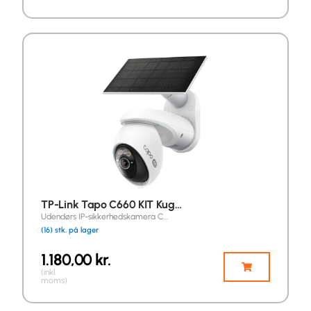
TP-Link Tapo C660 KIT Kug…
Udendørs IP-sikkerhedskamera C…
(16) stk. på lager
1.180,00
kr.
(inkl.
moms)