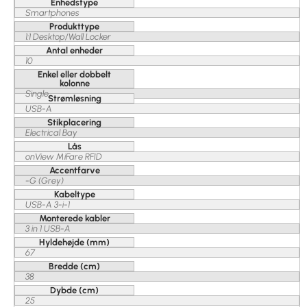
Enhedstype
Smartphones
Produkttype
1:1 Desktop/Wall Locker
Antal enheder
10
Enkel eller dobbelt
kolonne
Single
Strømløsning
USB-A
Stikplacering
Electrical Bay
Lås
onView MiFare RFID
Accentfarve
-G (Grey)
Kabeltype
USB-A 3-i-1
Monterede kabler
3 in 1 USB-A
Hyldehøjde (mm)
67
Bredde (cm)
38
Dybde (cm)
25