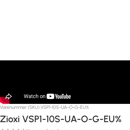
Varenummer (SKU) VSP1-10S-UA-O-G-EU%
Zioxi VSP1-10S-UA-O-G-EU%