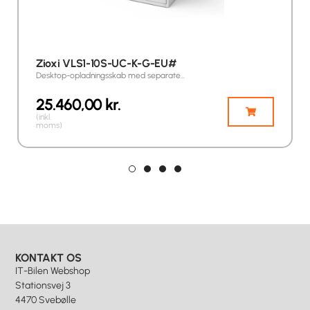
Zioxi VLS1-10S-UC-K-G-EU#
Desktop-opladningsskab med separate…
25.460,00
kr.
(inkl.
moms)
KONTAKT OS
IT-Bilen Webshop
Stationsvej 3
4470 Svebølle