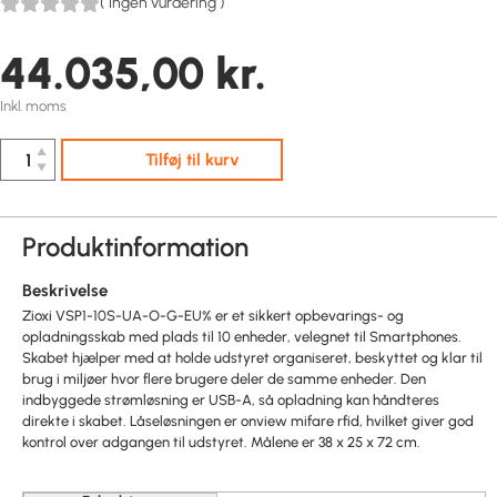
(
Ingen vurdering
)
44.035,00
kr.
Inkl. moms
▲
Tilføj til kurv
▼
Produktinformation
Beskrivelse
Zioxi VSP1-10S-UA-O-G-EU% er et sikkert opbevarings- og
opladningsskab med plads til 10 enheder, velegnet til Smartphones.
Skabet hjælper med at holde udstyret organiseret, beskyttet og klar til
brug i miljøer hvor flere brugere deler de samme enheder. Den
indbyggede strømløsning er USB-A, så opladning kan håndteres
direkte i skabet. Låseløsningen er onview mifare rfid, hvilket giver god
kontrol over adgangen til udstyret. Målene er 38 x 25 x 72 cm.