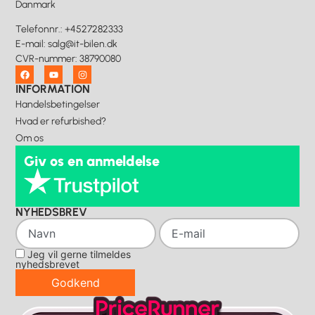
Danmark
Telefonnr.
:
+4527282333
E-mail
:
salg@it-bilen.dk
CVR-nummer
:
38790080
INFORMATION
Handelsbetingelser
Hvad er refurbished?
Om os
Giv os en anmeldelse
NYHEDSBREV
Jeg vil gerne tilmeldes
nyhedsbrevet
Godkend