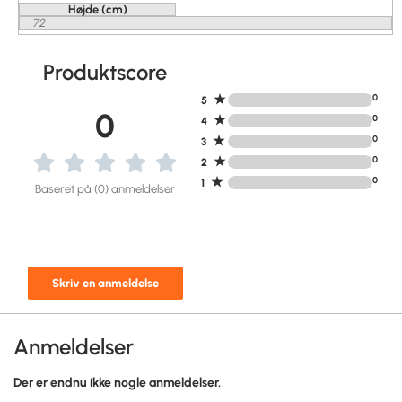
Højde (cm)
72
Produktscore
★
0
5
0
★
0
4
★
0
3
★
0
2
★
0
1
Baseret på (0) anmeldelser
Skriv en anmeldelse
Anmeldelser
Der er endnu ikke nogle anmeldelser.