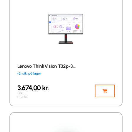
Lenovo ThinkVision T32p-3…
(6) stk. på lager
3.674,00
kr.
(inkl.
moms)