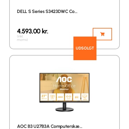
DELL S Series S3423DWC Co…
4.593,00
kr.
(inkl.
moms)
UDSOLGT
AOC B3 U27B3A Computerskæ…