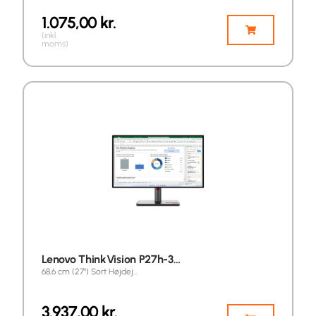
1.075,00
kr.
(inkl.
moms)
Lenovo ThinkVision P27h-3…
68,6 cm (27") Sort Højdej…
3.937,00
kr.