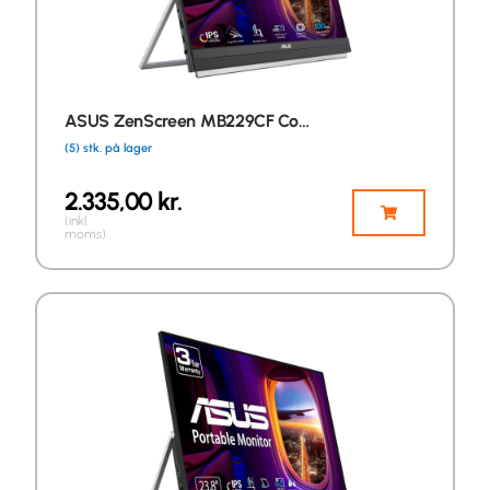
ASUS ZenScreen MB229CF Co…
(5) stk. på lager
2.335,00
kr.
(inkl.
moms)