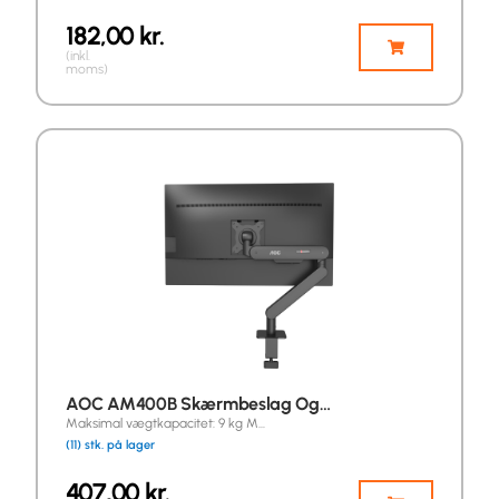
182,00
kr.
(inkl.
moms)
AOC AM400B Skærmbeslag Og…
Maksimal vægtkapacitet: 9 kg M…
(11) stk. på lager
407,00
kr.