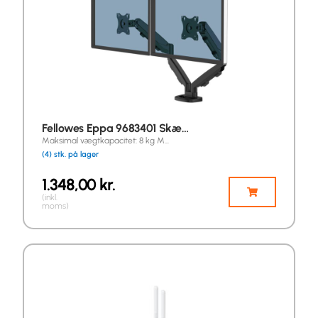
Fellowes Eppa 9683401 Skæ…
Maksimal vægtkapacitet: 8 kg M…
(4) stk. på lager
1.348,00
kr.
(inkl.
moms)