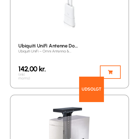
Ubiquiti UniFi Antenne Do…
Ubiquiti UniFi – Omni Antenna &…
142,00
kr.
(inkl.
moms)
UDSOLGT