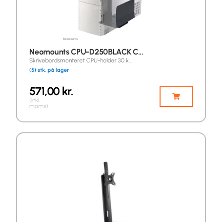
Neomounts CPU-D250BLACK C…
Skrivebordsmonteret CPU-holder 30 k…
(5) stk. på lager
571,00
kr.
(inkl.
moms)