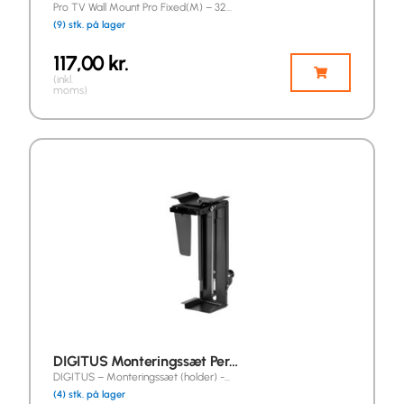
Pro TV Wall Mount Pro Fixed(M) – 32…
(9) stk. på lager
117,00
kr.
(inkl.
moms)
DIGITUS Monteringssæt Per…
DIGITUS – Monteringssæt (holder) -…
(4) stk. på lager