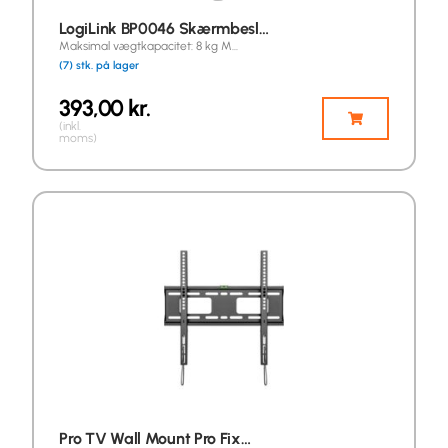
LogiLink BP0046 Skærmbesl…
Maksimal vægtkapacitet: 8 kg M…
(7) stk. på lager
393,00
kr.
(inkl.
moms)
Pro TV Wall Mount Pro Fix…