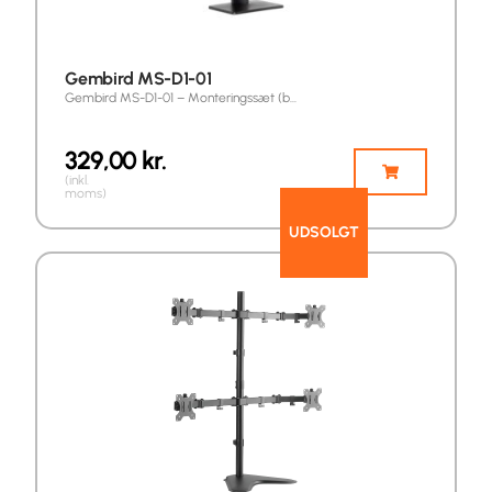
Gembird MS-D1-01
Gembird MS-D1-01 – Monteringssæt (b…
329,00
kr.
(inkl.
moms)
UDSOLGT