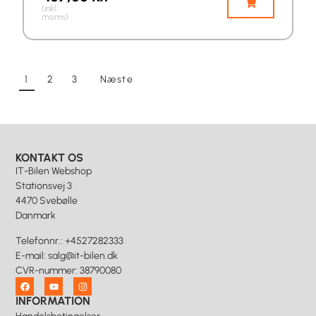
(inkl.
moms)
1
2
3
Næste
KONTAKT OS
IT-Bilen Webshop
Stationsvej 3
4470 Svebølle
Danmark
Telefonnr.
:
+4527282333
E-mail
:
salg@it-bilen.dk
CVR-nummer
:
38790080
INFORMATION