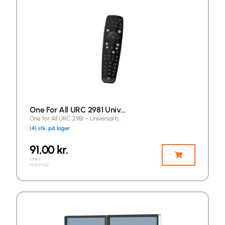
One For All URC 2981 Univ…
One for All URC 2981 – Universal fj…
(4) stk. på lager
91,00
kr.
(inkl.
moms)