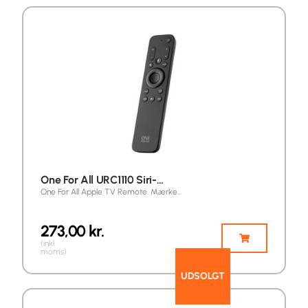
One For All URC1110 Siri-…
One For All Apple TV Remote. Mærke…
273,00
kr.
(inkl.
moms)
UDSOLGT