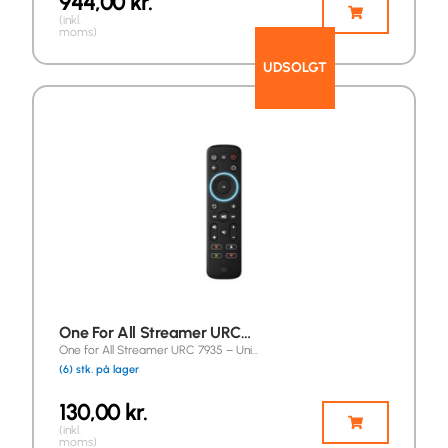
944,00
kr.
(inkl.
moms)
UDSOLGT
One For All Streamer URC…
One for All Streamer URC 7935 – Uni…
(6) stk. på lager
130,00
kr.
(inkl.
moms)