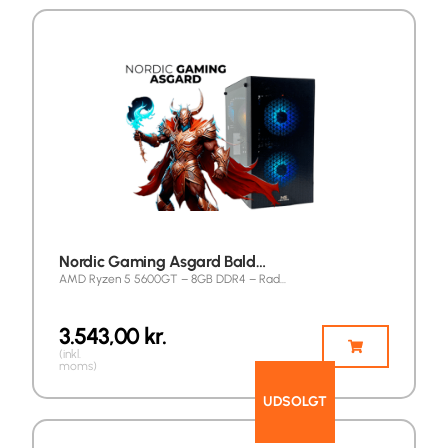
Nordic Gaming Asgard Bald…
AMD Ryzen 5 5600GT – 8GB DDR4 – Rad…
3.543,00
kr.
(inkl.
moms)
UDSOLGT