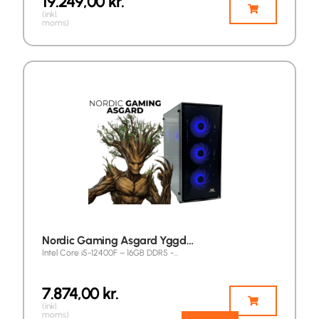
19.249,00
kr.
(inkl.
moms)
Nordic Gaming Asgard Yggd…
Intel Core i5-12400F – 16GB DDR5 -…
7.874,00
kr.
(inkl.
moms)