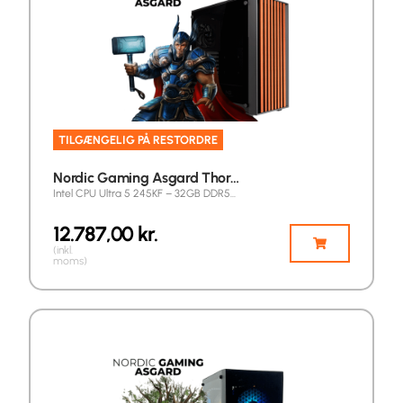
TILGÆNGELIG PÅ RESTORDRE
Nordic Gaming Asgard Thor…
Intel CPU Ultra 5 245KF – 32GB DDR5…
12.787,00
kr.
(inkl.
moms)