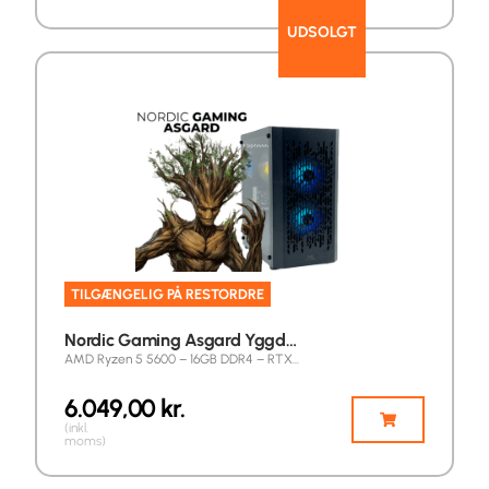
UDSOLGT
TILGÆNGELIG PÅ RESTORDRE
Nordic Gaming Asgard Yggd…
AMD Ryzen 5 5600 – 16GB DDR4 – RTX…
6.049,00
kr.
(inkl.
moms)