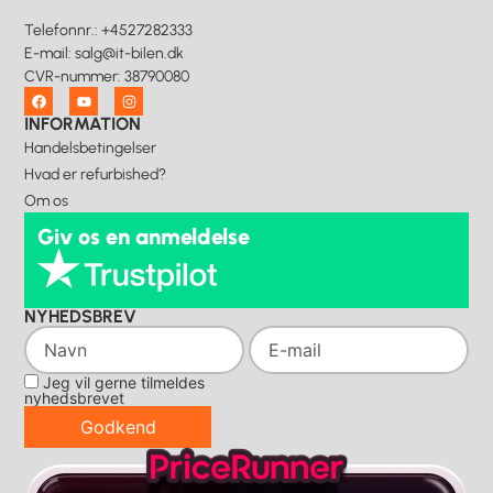
Telefonnr.
:
+4527282333
E-mail
:
salg@it-bilen.dk
CVR-nummer
:
38790080
INFORMATION
Handelsbetingelser
Hvad er refurbished?
Om os
Giv os en anmeldelse
NYHEDSBREV
Jeg vil gerne tilmeldes
nyhedsbrevet
Godkend