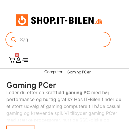
0
Computer
Gaming PCer
Gaming PCer
Leder du efter en kraftfuld
gaming PC
med høj
performance og hurtig grafik? Hos IT-Bilen finder du
et stort udvalg af gaming computere til både casual
gaming og krævende spil. Vi tilbyder gaming PC’er
med stærke processorer, hurtige SSD-diske og
kraftfulde grafikkort.