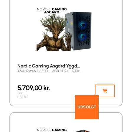
Nordic Gaming Asgard Yggd…
AMD Ryzen 5 5500 – 16GB DDR4 – RTX…
5.709,00
kr.
(inkl.
moms)
UDSOLGT