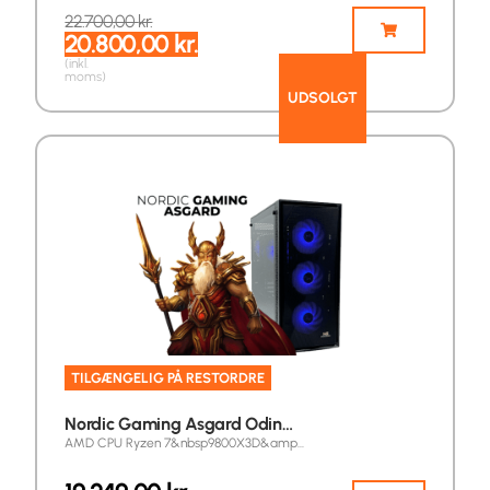
22.700,00
kr.
20.800,00
kr.
(inkl.
moms)
UDSOLGT
TILGÆNGELIG PÅ RESTORDRE
Nordic Gaming Asgard Odin…
AMD CPU Ryzen 7&nbsp9800X3D&amp…