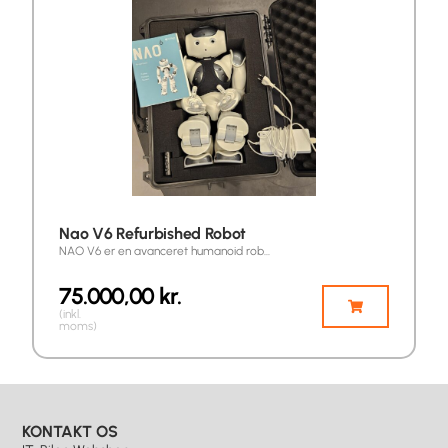
Nao V6 Refurbished Robot
NAO V6 er en avanceret humanoid rob…
75.000,00
kr.
(inkl.
moms)
KONTAKT OS