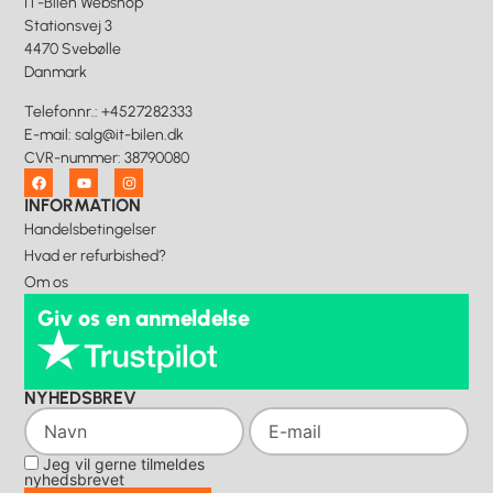
IT-Bilen Webshop
Stationsvej 3
4470 Svebølle
Danmark
Telefonnr.
:
+4527282333
E-mail
:
salg@it-bilen.dk
CVR-nummer
:
38790080
INFORMATION
Handelsbetingelser
Hvad er refurbished?
Om os
Giv os en anmeldelse
NYHEDSBREV
Jeg vil gerne tilmeldes
nyhedsbrevet