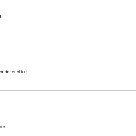
.
ndet er aftalt.
are.