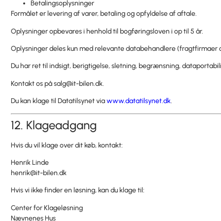
Betalingsoplysninger
Formålet er levering af varer, betaling og opfyldelse af aftale.
Oplysninger opbevares i henhold til bogføringsloven i op til 5 år.
Oplysninger deles kun med relevante databehandlere (fragtfirmaer 
Du har ret til indsigt, berigtigelse, sletning, begrænsning, dataportabil
Kontakt os på
salg@it-bilen.dk
.
Du kan klage til Datatilsynet via
www.datatilsynet.dk
.
12. Klageadgang
Hvis du vil klage over dit køb, kontakt:
Henrik Linde
henrik@it-bilen.dk
Hvis vi ikke finder en løsning, kan du klage til:
Center for Klageløsning
Nævnenes Hus