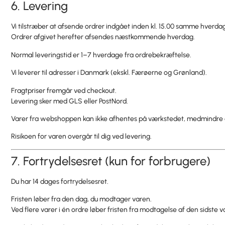
6. Levering
Vi tilstræber at afsende ordrer indgået inden kl. 15.00 samme hverdag
Ordrer afgivet herefter afsendes næstkommende hverdag.
Normal leveringstid er 1–7 hverdage fra ordrebekræftelse.
Vi leverer til adresser i Danmark (ekskl. Færøerne og Grønland).
Fragtpriser fremgår ved checkout.
Levering sker med GLS eller PostNord.
Varer fra webshoppen kan ikke afhentes på værkstedet, medmindre a
Risikoen for varen overgår til dig ved levering.
7. Fortrydelsesret (kun for forbrugere)
Du har 14 dages fortrydelsesret.
Fristen løber fra den dag, du modtager varen.
Ved flere varer i én ordre løber fristen fra modtagelse af den sidste v