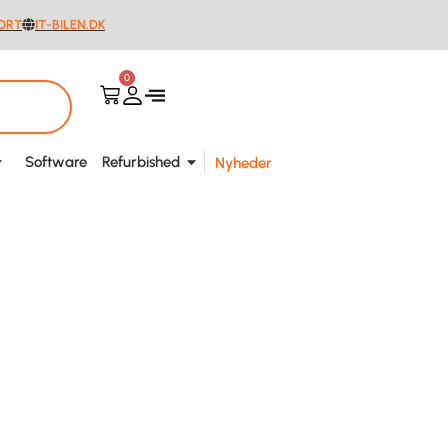
ORT
IT-BILEN.DK
0
Software
Refurbished
Nyheder