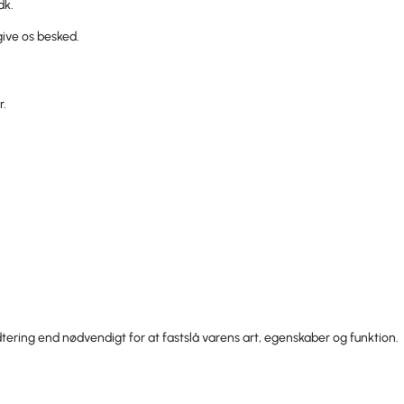
dk
.
give os besked.
r.
ering end nødvendigt for at fastslå varens art, egenskaber og funktion.