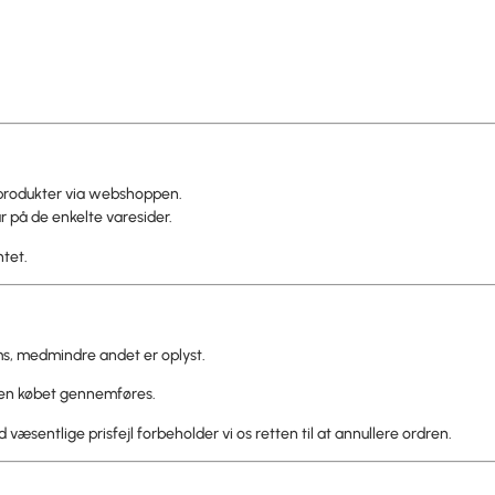
e produkter via webshoppen.
r på de enkelte varesider.
ntet.
ms, medmindre andet er oplyst.
den købet gennemføres.
ed væsentlige prisfejl forbeholder vi os retten til at annullere ordren.