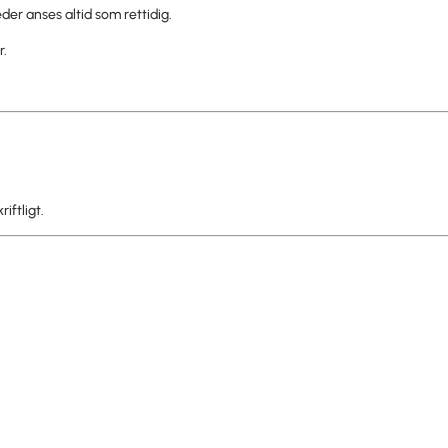
der anses altid som rettidig.
r.
iftligt.