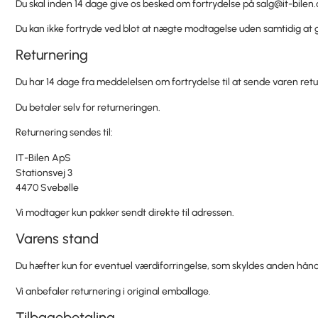
Du skal inden 14 dage give os besked om fortrydelse på
salg@it-bilen.
Du kan ikke fortryde ved blot at nægte modtagelse uden samtidig at 
Returnering
Du har 14 dage fra meddelelsen om fortrydelse til at sende varen retu
Du betaler selv for returneringen.
Returnering sendes til:
IT-Bilen ApS
Stationsvej 3
4470 Svebølle
Vi modtager kun pakker sendt direkte til adressen.
Varens stand
Du hæfter kun for eventuel værdiforringelse, som skyldes anden håndt
Vi anbefaler returnering i original emballage.
Tilbagebetaling