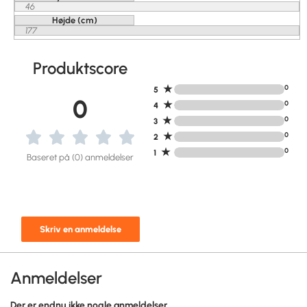
46
Højde (cm)
177
Produktscore
★
0
5
0
★
0
4
★
0
3
★
0
2
★
0
1
Baseret på (0) anmeldelser
Skriv en anmeldelse
Anmeldelser
Der er endnu ikke nogle anmeldelser.