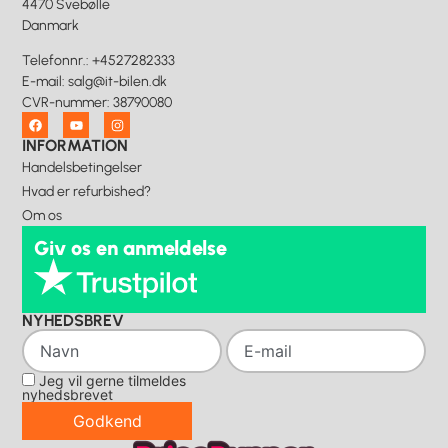
4470 Svebølle
Danmark
Telefonnr.
:
+4527282333
E-mail
:
salg@it-bilen.dk
CVR-nummer
:
38790080
INFORMATION
Handelsbetingelser
Hvad er refurbished?
Om os
Giv os en anmeldelse
NYHEDSBREV
Jeg vil gerne tilmeldes
nyhedsbrevet
Godkend