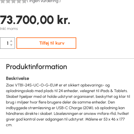
(
Ingen vurdering
)
73.700,00
kr.
Inkl. moms
▲
Tilføj til kurv
▼
Produktinformation
Beskrivelse
Zioxi VTB1-24S-UC-O-G-EU# er et sikkert opbevarings- og
opladningsskab med plads til 24 enheder, velegnet til iPads & Tablets.
Skabet hjælper med at holde udstyret organiseret, beskyttet og klar til
brug i miljøer hvor flere brugere deler de samme enheder. Den
indbyggede strømløsning er USB-C Charge (20W), så opladning kan
håndteres direkte i skabet. Låseløsningen er onview mifare rfid, hvilket
giver god kontrol over adgangen til udstyret. Målene er 53 x 46 x 177
cm.