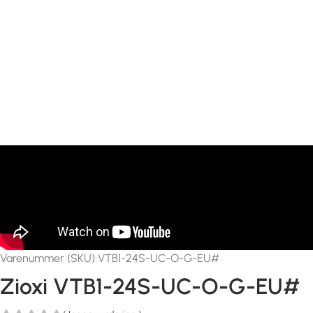
Varenummer (SKU) VTB1-24S-UC-O-G-EU#
Zioxi VTB1-24S-UC-O-G-EU#