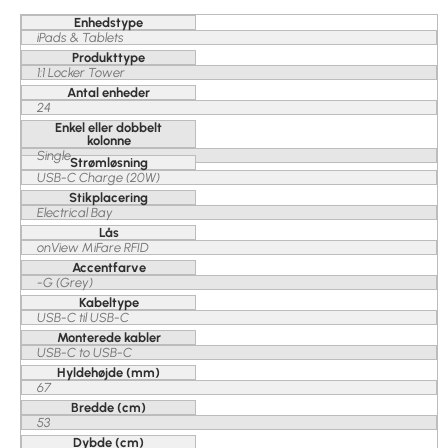
Enhedstype
iPads & Tablets
Produkttype
1:1 Locker Tower
Antal enheder
24
Enkel eller dobbelt
kolonne
Single
Strømløsning
USB-C Charge (20W)
Stikplacering
Electrical Bay
Lås
onView MiFare RFID
Accentfarve
-G (Grey)
Kabeltype
USB-C til USB-C
Monterede kabler
USB-C to USB-C
Hyldehøjde (mm)
67
Bredde (cm)
53
Dybde (cm)