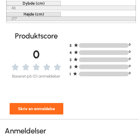
Dybde (cm)
46
Højde (cm)
177
Produktscore
★
0
5
0
★
0
4
★
0
3
★
0
2
★
0
1
Baseret på (0) anmeldelser
Skriv en anmeldelse
Anmeldelser