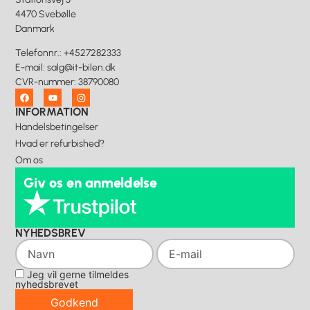
4470 Svebølle
Danmark
Telefonnr.
:
+4527282333
E-mail
:
salg@it-bilen.dk
CVR-nummer
:
38790080
INFORMATION
Handelsbetingelser
Hvad er refurbished?
Om os
Giv os en anmeldelse
NYHEDSBREV
Jeg vil gerne tilmeldes
nyhedsbrevet
Godkend