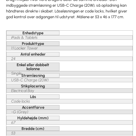
indbyggede strømløsning er USB-C Charge (20W), så opladning kan
håndteres direkte i skabet. Låseløsningen er code locks, hvilket giver
god kontrol over adgangen til udstyret. Målene er 53 x 46 x 177 cm.
Enhedstype
iPads & Tablets
Produkttype
1:1 Locker Tower
Antal enheder
24
Enkel eller dobbelt
kolonne
Single
Strømløsning
USB-C Charge (20W)
Stikplacering
Electrical Bay
Lås
Code locks
Accentfarve
-G (Grey)
Hyldehøjde (mm)
67
Bredde (cm)
53