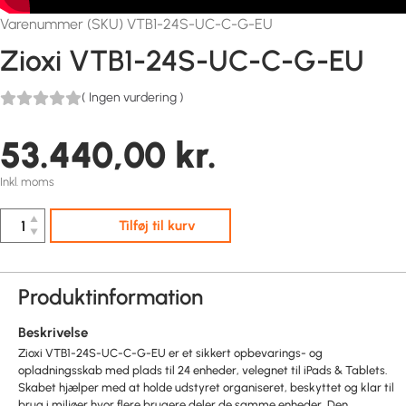
Varenummer (SKU) VTB1-24S-UC-C-G-EU
Zioxi VTB1-24S-UC-C-G-EU
(
Ingen vurdering
)
53.440,00
kr.
Inkl. moms
▲
Tilføj til kurv
▼
Produktinformation
Beskrivelse
Zioxi VTB1-24S-UC-C-G-EU er et sikkert opbevarings- og
opladningsskab med plads til 24 enheder, velegnet til iPads & Tablets.
Skabet hjælper med at holde udstyret organiseret, beskyttet og klar til
brug i miljøer hvor flere brugere deler de samme enheder. Den