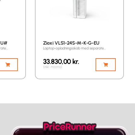
EU#
Zioxi VLS1-24S-M-K-G-EU
rate…
Laptop-opladningsskab med separate…
33.830,00
kr.
(inkl. moms)