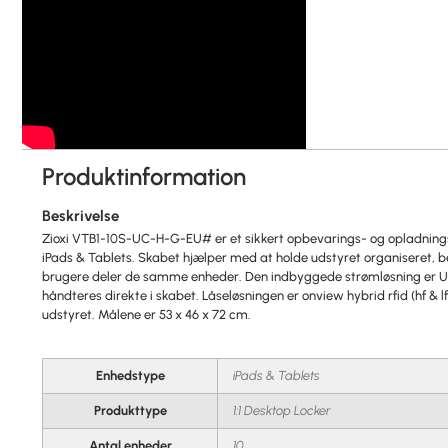
Produktinformation
Beskrivelse
Zioxi VTB1-10S-UC-H-G-EU# er et sikkert opbevarings- og opladningss
iPads & Tablets. Skabet hjælper med at holde udstyret organiseret, besk
brugere deler de samme enheder. Den indbyggede strømløsning er U
håndteres direkte i skabet. Låseløsningen er onview hybrid rfid (hf & lf
udstyret. Målene er 53 x 46 x 72 cm.
Enhedstype
iPads & Tablets
Produkttype
1:1 Desktop Locker
Antal enheder
10