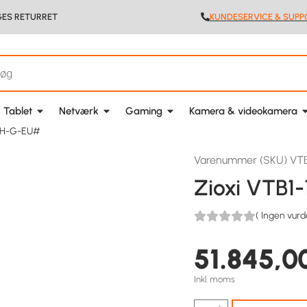
GES RETURRET
KUNDESERVICE & SUPP
 Tablet
Netværk
Gaming
Kamera & videokamera
C-H-G-EU#
Varenummer (SKU) VT
Zioxi VTB
(
Ingen vurd
51.845,0
Inkl. moms