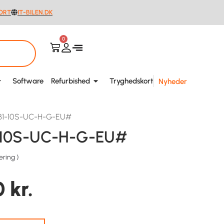
ORT
IT-BILEN.DK
0
Software
Refurbished
Tryghedskort
Nyheder
B1-10S-UC-H-G-EU#
1-10S-UC-H-G-EU#
ering
)
0
kr.