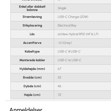
Enkel eller dobbelt
Single
kolonne
Strømløsning
USB-C Charge (20W)
Stikplacering
Electrical Bay
Lås
onView Hybrid RFID (HF & LF)
Accentfarve
-G (Grey)
Kabeltype
USB-C til USB-C
Monterede kabler
USB-C to USB-C
Hyldehøjde (mm)
67
Bredde (cm)
53
Dybde (cm)
46
Højde (cm)
72
Anmeldelser