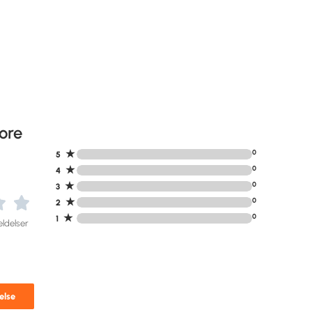
ore
★
0
5
★
0
4
★
0
3
★
0
2
★
0
1
ldelser
else