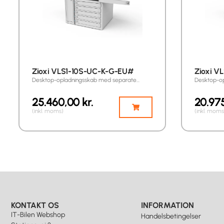
Zioxi VLS1-10S-UC-K-G-EU#
Zioxi V
Desktop-opladningsskab med separate…
Desktop-o
25.460,00
kr.
20.97
(inkl. moms)
(inkl. moms
KONTAKT OS
INFORMATION
IT-Bilen Webshop
Handelsbetingelser