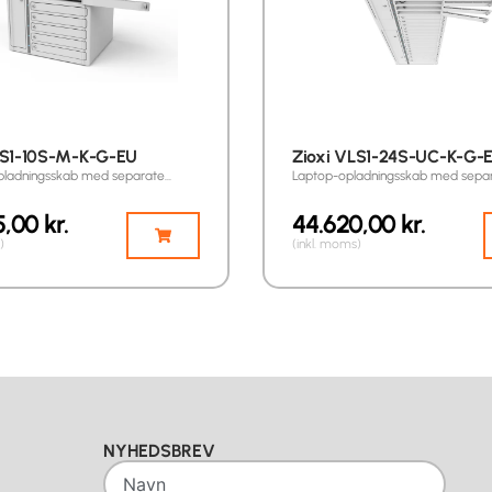
LS1-10S-M-K-G-EU
Zioxi VLS1-24S-UC-K-G-
pladningsskab med separate…
Laptop-opladningsskab med sepa
5,00
kr.
44.620,00
kr.
)
(inkl. moms)
NYHEDSBREV