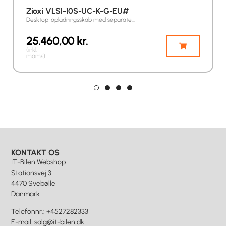
Zioxi VLS1-10S-UC-K-G-EU#
Desktop-opladningsskab med separate…
25.460,00
kr.
(inkl.
moms)
KONTAKT OS
IT-Bilen Webshop
Stationsvej 3
4470 Svebølle
Danmark
Telefonnr.
:
+4527282333
E-mail
:
salg@it-bilen.dk