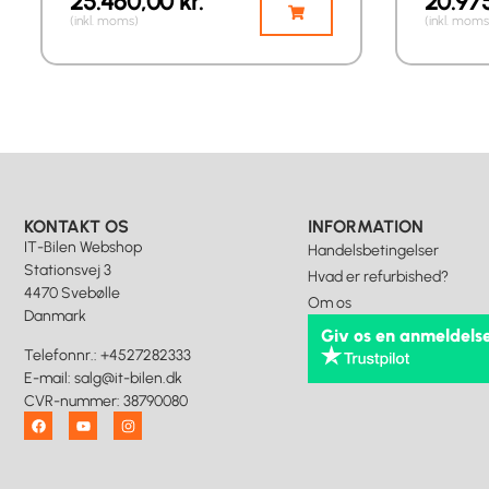
25.460,00
kr.
20.97
(inkl. moms)
(inkl. moms
KONTAKT OS
INFORMATION
IT-Bilen Webshop
Handelsbetingelser
Stationsvej 3
Hvad er refurbished?
4470 Svebølle
Om os
Danmark
Giv os en anmeldels
Telefonnr.
:
+4527282333
E-mail
:
salg@it-bilen.dk
CVR-nummer
:
38790080