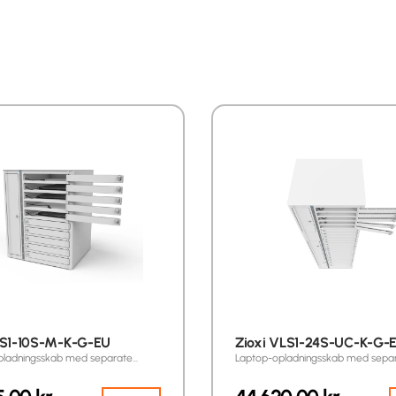
LS1-10S-M-K-G-EU
Zioxi VLS1-24S-UC-K-G-
pladningsskab med separate…
Laptop-opladningsskab med sepa