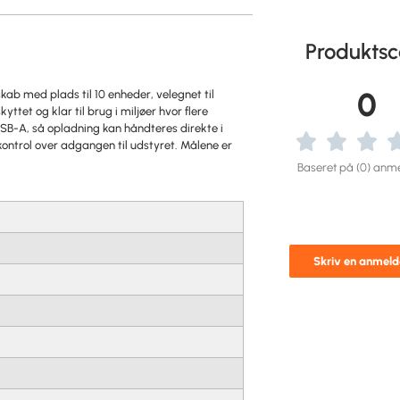
Produktsc
0
ab med plads til 10 enheder, velegnet til
tet og klar til brug i miljøer hvor flere
B-A, så opladning kan håndteres direkte i
d kontrol over adgangen til udstyret. Målene er
Baseret på (0) anme
Skriv en anmeld