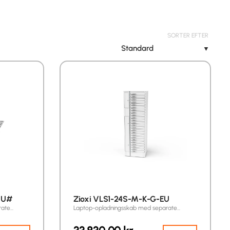
SORTER EFTER
Standard
▼
EU#
Zioxi VLS1-24S-M-K-G-EU
rate…
Laptop-opladningsskab med separate…