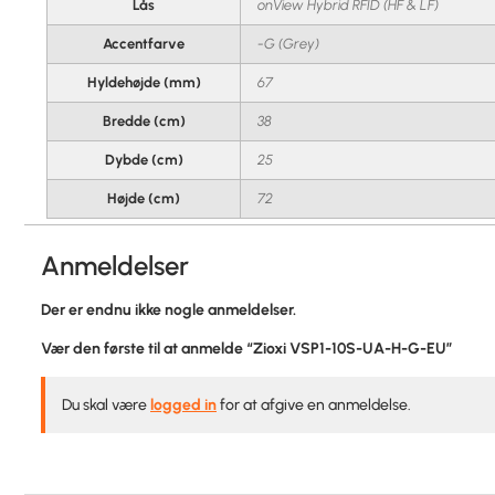
Lås
onView Hybrid RFID (HF & LF)
Accentfarve
-G (Grey)
Hyldehøjde (mm)
67
Bredde (cm)
38
Dybde (cm)
25
Højde (cm)
72
Anmeldelser
Der er endnu ikke nogle anmeldelser.
Vær den første til at anmelde “Zioxi VSP1-10S-UA-H-G-EU”
Du skal være
logged in
for at afgive en anmeldelse.