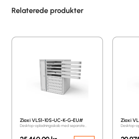
Relaterede produkter
Zioxi VLS1-10S-UC-K-G-EU#
Zioxi V
Desktop-opladningsskab med separate…
Desktop-o