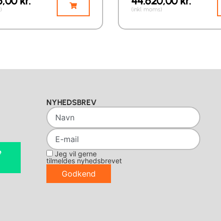
5,00
kr.
44.620,00
kr.
)
(inkl. moms)
NYHEDSBREV
e
Jeg vil gerne
tilmeldes nyhedsbrevet
Godkend