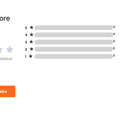
ore
★
0
5
★
0
4
★
0
3
★
0
2
★
0
1
ldelser
else