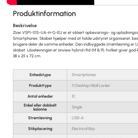
Produktinformation
Beskrivelse
Zioxi VSP1-10S-UA-H-G-EU er et sikkert opbevarings- og opladningssk
Smartphones. Skabet hjælper med at holde udstyret organiseret, beskyt
brugere deler de samme enheder. Den indbyggede strømløsning er US
skabet. Låseløsningen er onview hybrid rfid (hf & lf), hvilket giver go
38 x 25 x 72 cm.
Enhedstype
Smartphones
Produkttype
1:1 Desktop/Wall Locker
Antal enheder
10
Enkel eller dobbelt
Single
kolonne
Strømløsning
USB-A
Stikplacering
Electrical Bay