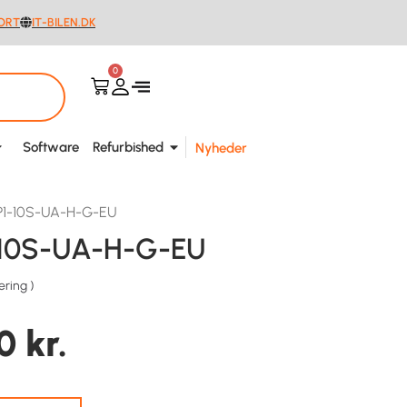
ORT
IT-BILEN.DK
0
Software
Refurbished
Nyheder
P1-10S-UA-H-G-EU
-10S-UA-H-G-EU
ering
)
00
kr.