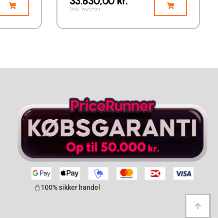
33.830,00
kr.
(inkl. moms)
100% sikker handel