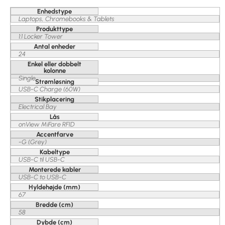
Enhedstype
Laptops, Chromebooks & Tablets
Produkttype
1:1 Locker Tower
Antal enheder
24
Enkel eller dobbelt
kolonne
Single
Strømløsning
USB-C Charge (60W)
Stikplacering
Electrical Bay
Lås
onView MiFare RFID
Accentfarve
-G (Grey)
Kabeltype
USB-C til USB-C
Monterede kabler
USB-C to USB-C
Hyldehøjde (mm)
67
Bredde (cm)
58
Dybde (cm)