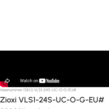
Varenummer (SKU) VLS1-24S-UC-O-G-EU#
Zioxi VLS1-24S-UC-O-G-EU#