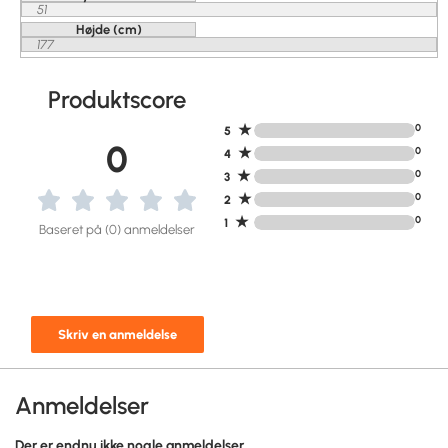
51
Højde (cm)
177
Produktscore
★
0
5
0
★
0
4
★
0
3
★
0
2
★
0
1
Baseret på (0) anmeldelser
Skriv en anmeldelse
Anmeldelser
Der er endnu ikke nogle anmeldelser.