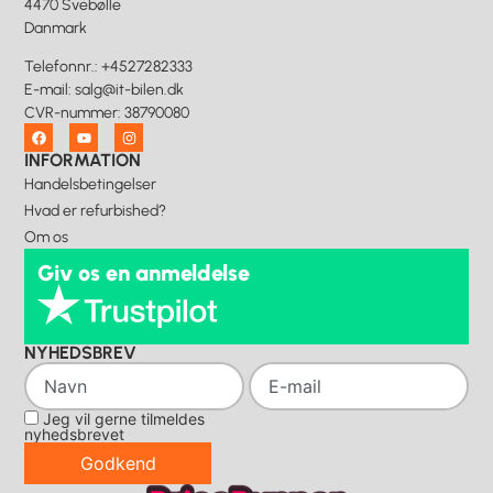
4470 Svebølle
Danmark
Telefonnr.
:
+4527282333
E-mail
:
salg@it-bilen.dk
CVR-nummer
:
38790080
INFORMATION
Handelsbetingelser
Hvad er refurbished?
Om os
Giv os en anmeldelse
NYHEDSBREV
Jeg vil gerne tilmeldes
nyhedsbrevet
Godkend