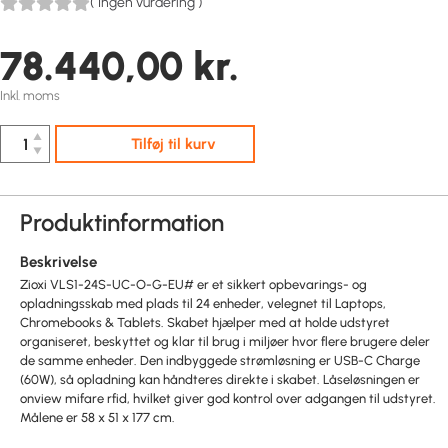
(
Ingen vurdering
)
78.440,00
kr.
Inkl. moms
▲
Tilføj til kurv
▼
Produktinformation
Beskrivelse
Zioxi VLS1-24S-UC-O-G-EU# er et sikkert opbevarings- og
opladningsskab med plads til 24 enheder, velegnet til Laptops,
Chromebooks & Tablets. Skabet hjælper med at holde udstyret
organiseret, beskyttet og klar til brug i miljøer hvor flere brugere deler
de samme enheder. Den indbyggede strømløsning er USB-C Charge
(60W), så opladning kan håndteres direkte i skabet. Låseløsningen er
onview mifare rfid, hvilket giver god kontrol over adgangen til udstyret.
Målene er 58 x 51 x 177 cm.