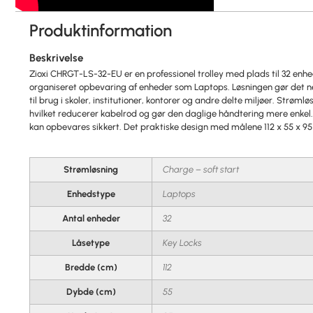
Produktinformation
Beskrivelse
Zioxi CHRGT-LS-32-EU er en professionel trolley med plads til 32 enhed
organiseret opbevaring af enheder som Laptops. Løsningen gør det ne
til brug i skoler, institutioner, kontorer og andre delte miljøer. Strøm
hvilket reducerer kabelrod og gør den daglige håndtering mere enkel.
kan opbevares sikkert. Det praktiske design med målene 112 x 55 x 9
Strømløsning
Charge – soft start
Enhedstype
Laptops
Antal enheder
32
Låsetype
Key Locks
Bredde (cm)
112
Dybde (cm)
55