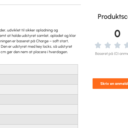
Produktsc
0
er, udviklet til sikker opladning og
mt at holde udstyret samlet, opladet og klar
løsningen er baseret på Charge – soft start,
 Den er udstyret med key locks, så udstyret
5 cm gør den nem at placere i hverdagen.
Baseret på (0) anme
Skriv en anmeld