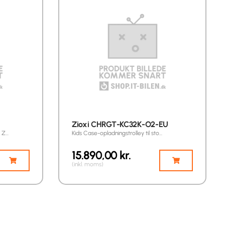
Zioxi CHRGT-KC32K-O2-EU
y Z…
Kids Case-opladningstrolley til sto…
15.890,00
kr.
(inkl. moms)