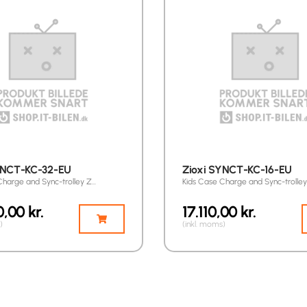
YNCT-KC-32-EU
Zioxi SYNCT-KC-16-EU
Charge and Sync-trolley Z…
Kids Case Charge and Sync-trolle
0,00
kr.
17.110,00
kr.
)
(inkl. moms)