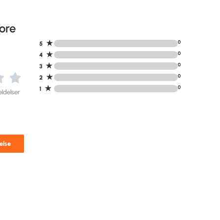
ore
★
0
5
★
0
4
★
0
3
★
0
2
★
0
1
ldelser
else