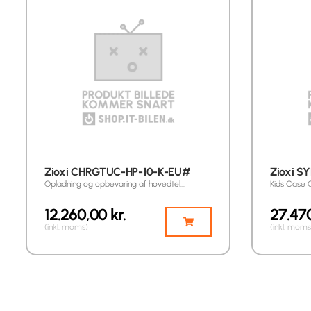
Zioxi CHRGTUC-HP-10-K-EU#
Zioxi S
Opladning og opbevaring af hovedtel…
Kids Case 
12.260,00
kr.
27.47
(inkl. moms)
(inkl. moms