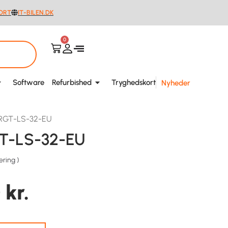
ORT
IT-BILEN.DK
0
Software
Refurbished
Tryghedskort
Nyheder
RGT-LS-32-EU
GT-LS-32-EU
ering
)
0
kr.