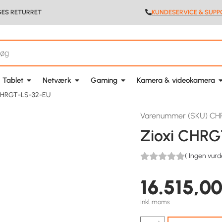
GES RETURRET
KUNDESERVICE & SUPP
 Tablet
Netværk
Gaming
Kamera & videokamera
 CHRGT-LS-32-EU
Varenummer (SKU) CH
Zioxi CHR
(
Ingen vurd
16.515,0
Inkl. moms