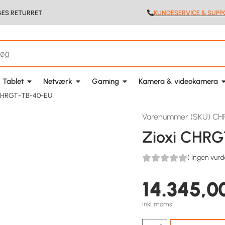
GES RETURRET
KUNDESERVICE & SUPP
 Tablet
Netværk
Gaming
Kamera & videokamera
 CHRGT-TB-40-EU
Varenummer (SKU) C
Zioxi CHR
(
Ingen vurd
14.345,0
Inkl. moms
▲