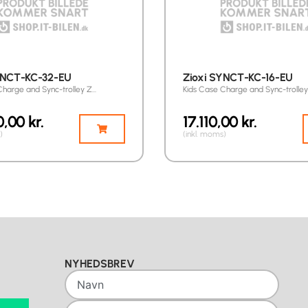
YNCT-KC-32-EU
Zioxi SYNCT-KC-16-EU
Charge and Sync-trolley Z…
Kids Case Charge and Sync-trolle
0,00
kr.
17.110,00
kr.
)
(inkl. moms)
NYHEDSBREV