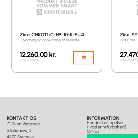
Zioxi CHRGTUC-HP-10-K-EU#
Zioxi S
Opladning og opbevaring af hovedtel…
Kids Case 
12.260,00
kr.
27.47
(inkl. moms)
(inkl. moms
KONTAKT OS
INFORMATION
Handelsbetingelser
IT-Bilen Webshop
Hvad er refurbished?
Stationsvej 3
Om os
4470 Svebølle