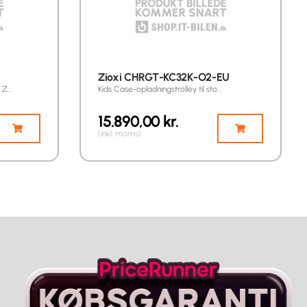
Zioxi CHRGT-KC32K-O2-EU
y Z…
Kids Case-opladningstrolley til sto…
15.890,00
kr.
(inkl. moms)