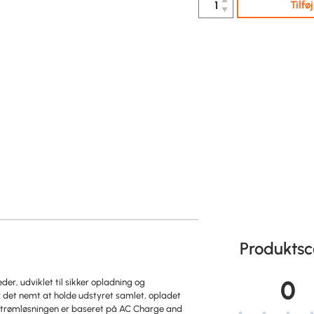
Tilfø
▼
Produktsc
0
er, udviklet til sikker opladning og
 det nemt at holde udstyret samlet, opladet
er. Strømløsningen er baseret på AC Charge and