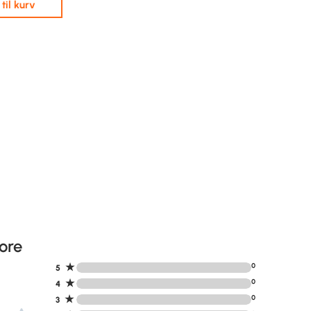
j til kurv
ore
★
0
5
★
0
4
★
0
3