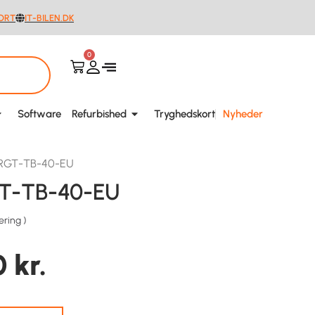
ORT
IT-BILEN.DK
0
Nyheder
Software
Refurbished
Tryghedskort
HRGT-TB-40-EU
GT-TB-40-EU
ering
)
0
kr.