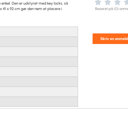
 enkel. Den er udstyret med key locks, så
x 41 x 92 cm gør den nem at placere i
Baseret på (0) anme
Skriv en anmeld