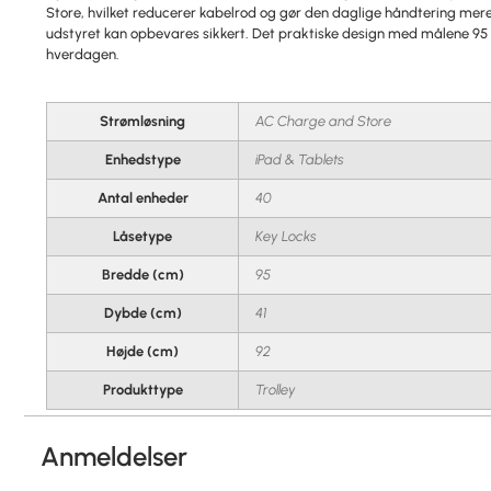
Store, hvilket reducerer kabelrod og gør den daglige håndtering mere
udstyret kan opbevares sikkert. Det praktiske design med målene 95 
hverdagen.
Strømløsning
AC Charge and Store
Enhedstype
iPad & Tablets
Antal enheder
40
Låsetype
Key Locks
Bredde (cm)
95
Dybde (cm)
41
Højde (cm)
92
Produkttype
Trolley
Anmeldelser