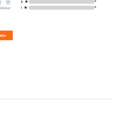
★
0
2
★
0
ldelser
1
else