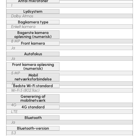
Antal mikrofoner
1
Lydsystem
Dolby Atmos
Bagkamera type
Enkelt kamera
Bagerste kamera
opløsning (numerisk)
8 MP
Front kamera
Ja
Autofokus
Ja
Front kamera opløsning
(numerisk)
5 MP
Mobil
netværksforbindelse
Ja
Bedste Wi-Fi standard
Wi-Fi 5 (802.11ac)
Generering af
mobilnetværk
4G
4G standard
LTE
Bluetooth
Ja
Bluetooth-version
5.3