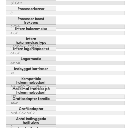
1,8 GHz
Processorkerner
8
Processor boost
frekvens
2 GHz
Intern hukommelse
4 GB
Intern
hukommelsestype
LPDDR4x-SDRAM
Intern lagerkapacitet
64 GB
Lagermedie
eMMC
Indbygget kortlæser
Ja
Kompatible
hukommelseskort
MicroSD (TransFlash)
Maksimal størrelse på
hukommelseskort
1 TB
Grafikadapter familie
ARM
Grafikadapter
Mali-G52 MC2
Antal indbyggede
højttalere
2