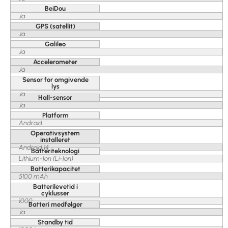
BeiDou
Ja
GPS (satellit)
Ja
Galileo
Ja
Accelerometer
Ja
Sensor for omgivende
lys
Ja
Hall-sensor
Ja
Platform
Android
Operativsystem
installeret
Android 14
Batteriteknologi
Lithium-Ion (Li-Ion)
Batterikapacitet
5100 mAh
Batterilevetid i
cyklusser
1000
Batteri medfølger
Ja
Standby tid