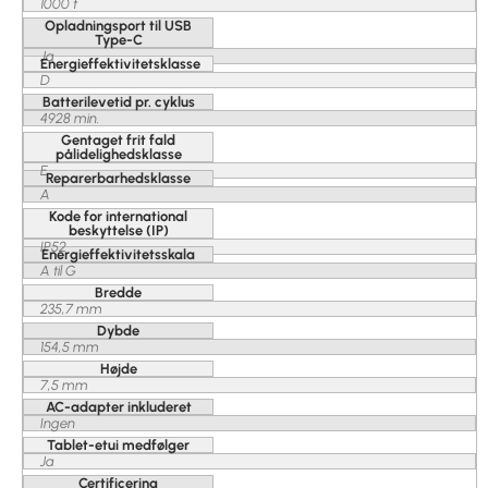
1000 t
Opladningsport til USB
Type-C
Ja
Energieffektivitetsklasse
D
Batterilevetid pr. cyklus
4928 min.
Gentaget frit fald
pålidelighedsklasse
E
Reparerbarhedsklasse
A
Kode for international
beskyttelse (IP)
IP52
Energieffektivitetsskala
A til G
Bredde
235,7 mm
Dybde
154,5 mm
Højde
7,5 mm
AC-adapter inkluderet
Ingen
Tablet-etui medfølger
Ja
Certificering