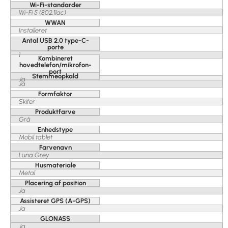
Wi-Fi-standarder
Wi-Fi 5 (802.11ac)
WWAN
Installeret
Antal USB 2.0 type-C-
porte
1
Kombineret
hovedtelefon/mikrofon-
port
Stemmeopkald
Ja
Ja
Formfaktor
Skifer
Produktfarve
Grå
Enhedstype
Mobil tablet
Farvenavn
Luna Grey
Husmateriale
Metal
Placering af position
Ja
Assisteret GPS (A-GPS)
Ja
GLONASS
Ja