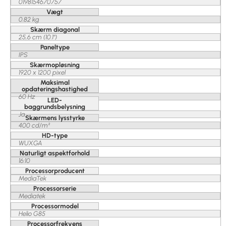
0198154670757
Vægt
0.82 kg
Skærm diagonal
25,6 cm (10.1")
Paneltype
IPS
Skærmopløsning
1920 x 1200 pixel
Maksimal
opdateringshastighed
60 Hz
LED-
baggrundsbelysning
Ja
Skærmens lysstyrke
400 cd/m²
HD-type
WUXGA
Naturligt aspektforhold
16:10
Processorproducent
MediaTek
Processorserie
Mediatek
Processormodel
Helio G85
Processorfrekvens