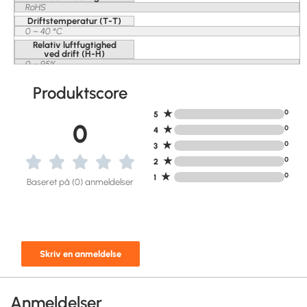
RoHS
Driftstemperatur (T-T)
0 – 40 °C
Relativ luftfugtighed
ved drift (H-H)
0 – 95%
Produktscore
★
0
5
0
★
0
4
★
0
3
★
0
2
★
0
1
Baseret på (0) anmeldelser
Skriv en anmeldelse
Anmeldelser