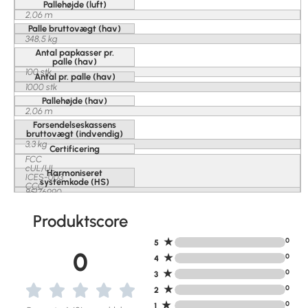
Pallehøjde (luft)
2,06 m
Palle bruttovægt (hav)
348,5 kg
Antal papkasser pr.
palle (hav)
100 stk
Antal pr. palle (hav)
1000 stk
Pallehøjde (hav)
2,06 m
Forsendelseskassens
bruttovægt (indvendig)
3,3 kg
Certificering
FCC
cUL/UL
Harmoniseret
ICES-003
systemkode (HS)
CCC
85176990
CE
Anatel
C-Tick
Produktscore
LVD
VCCI
★
0
5
0
★
0
4
★
0
3
★
0
2
★
0
1