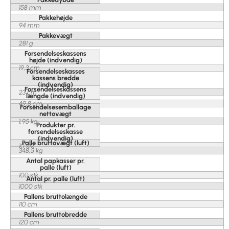
158 mm
Pakkehøjde
94 mm
Pakkevægt
281 g
Forsendelseskassens
højde (indvendig)
19,3 cm
Forsendelseskasses
kassens bredde
(indvendig)
Forsendelseskassens
23 cm
længde (indvendig)
49,8 cm
Forsendelsesemballage
nettovægt
1,95 kg
Produkter pr.
forsendelseskasse
(indvendig)
Palle bruttovægt (luft)
10 stk
348,5 kg
Antal papkasser pr.
palle (luft)
100 stk
Antal pr. palle (luft)
1000 stk
Pallens bruttolængde
110 cm
Pallens bruttobredde
120 cm