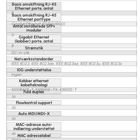
Basis omskiftning RJ-45
Ethernet porte, antal
8
Basis omskiftning RJ-45
Ethernet porttype
Gigabit Ethernet (10/100/1000)
Antal installerede SFP+
moduler
0
Gigabit Ethernet
(kobber) porte, antal
8
Strømstik
DC-in-stik
Netværksstandarder
IEEE 802.3, IEEE 802.3ab, IEEE 802.3az, IEEE 802.3u, IEEE 802.3x
10G understøttelse
Ingen
Kobber ethernet
kabelteknologi
1000BASE-T, 100BASE-TX, 10BASE-T
Fuld duplex
Ja
Flowkontrol support
Ja
Auto MDI/MDI-X
Ja
MAC-adresse auto-
indlæring understøttet
Ja
MAC adresselabel