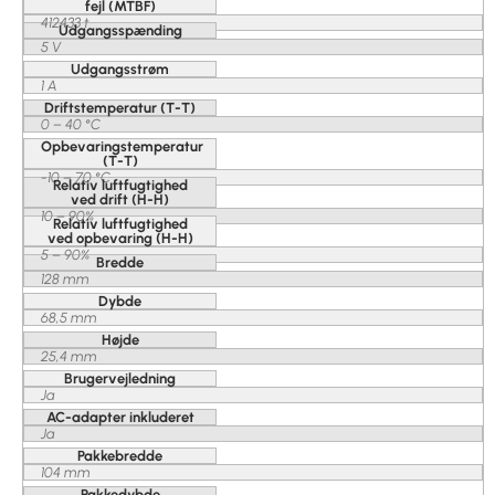
fejl (MTBF)
412433 t
Udgangsspænding
5 V
Udgangsstrøm
1 A
Driftstemperatur (T-T)
0 – 40 °C
Opbevaringstemperatur
(T-T)
-10 – 70 °C
Relativ luftfugtighed
ved drift (H-H)
10 – 90%
Relativ luftfugtighed
ved opbevaring (H-H)
5 – 90%
Bredde
128 mm
Dybde
68,5 mm
Højde
25,4 mm
Brugervejledning
Ja
AC-adapter inkluderet
Ja
Pakkebredde
104 mm
Pakkedybde