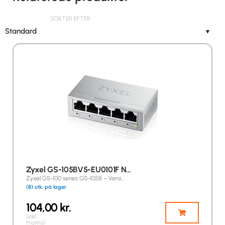
SORTER EFTER
Standard
▼
Zyxel GS-105BV5-EU0101F N…
Zyxel GS-100 series GS-105B – Versi…
(8) stk. på lager
104,00
kr.
(inkl.
moms)