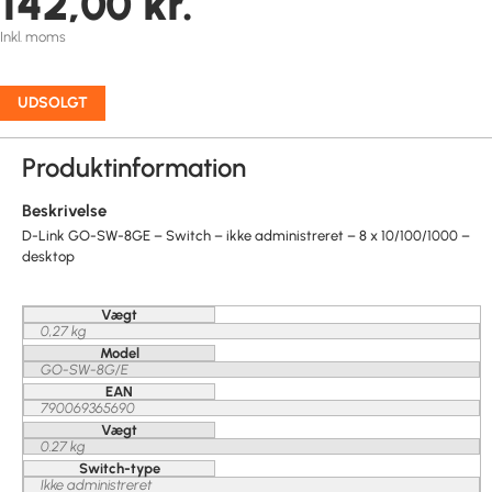
142,00
kr.
Inkl. moms
UDSOLGT
Produktinformation
Beskrivelse
D-Link GO-SW-8GE – Switch – ikke administreret – 8 x 10/100/1000 –
desktop
Vægt
0,27 kg
Model
GO-SW-8G/E
EAN
790069365690
Vægt
0.27 kg
Switch-type
Ikke administreret