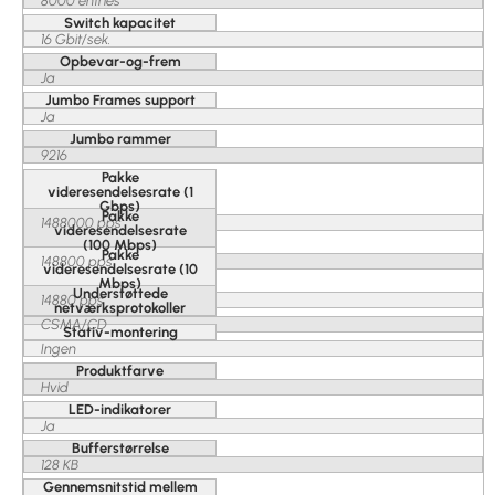
8000 entries
Switch kapacitet
16 Gbit/sek.
Opbevar-og-frem
Ja
Jumbo Frames support
Ja
Jumbo rammer
9216
Pakke
videresendelsesrate (1
Gbps)
Pakke
1488000 pps
videresendelsesrate
(100 Mbps)
Pakke
148800 pps
videresendelsesrate (10
Mbps)
Understøttede
14880 pps
netværksprotokoller
CSMA/CD
Stativ-montering
Ingen
Produktfarve
Hvid
LED-indikatorer
Ja
Bufferstørrelse
128 KB
Gennemsnitstid mellem