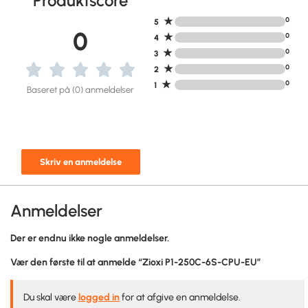
Produktscore
★
0
5
0
★
0
4
★
0
3
★
0
2
★
0
1
Baseret på (0) anmeldelser
Skriv en anmeldelse
Anmeldelser
Der er endnu ikke nogle anmeldelser.
Vær den første til at anmelde “Zioxi P1-250C-6S-CPU-EU”
Du skal være
logged in
for at afgive en anmeldelse.