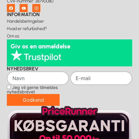
CVR-nummer
:
38790080
INFORMATION
Handelsbetingelser
Hvad er refurbished?
Om os
Giv os en anmeldelse
NYHEDSBREV
Jeg vil gerne tilmeldes
nyhedsbrevet
Godkend