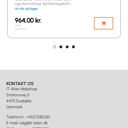
Lige Normal brug: Spil Rektangul&#x…
(6) stk. på lager
964,00
kr.
(inkl.
moms)
KONTAKT OS
IT-Bilen Webshop
Stationsvej 3
4470 Svebølle
Danmark
Telefonnr.
:
+4527282333
E-mail
:
salg@it-bilen.dk