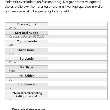
slidstærk overflade til professionel brug. Det gør bordet velegnet til
skoler, biblioteker, kontorer og andre rum, hvor laptops, skærme eller
andre enheder skal bruges og oplades effektivt.
Bredde (cm)
2475
Kort beskrivelse
Circular 6 Person P1 Table
Topmateriale
MFC
Højde (mm)
740
Bordende
Panel
Bordtype
Flap
PC-holder
Ja
Bordpladser
6
Intern strømfordeling
(stik pr. plads)
2