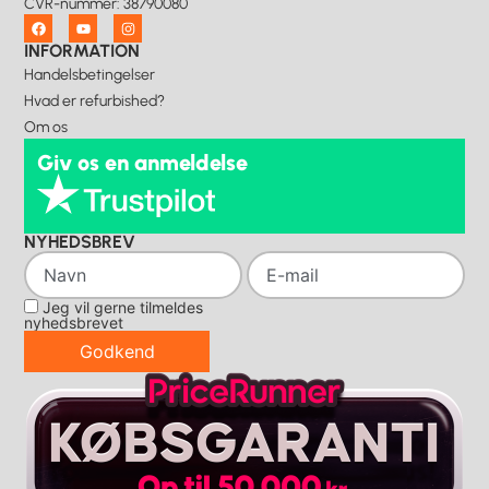
CVR-nummer
:
38790080
INFORMATION
Handelsbetingelser
Hvad er refurbished?
Om os
Giv os en anmeldelse
NYHEDSBREV
Jeg vil gerne tilmeldes
nyhedsbrevet
Godkend