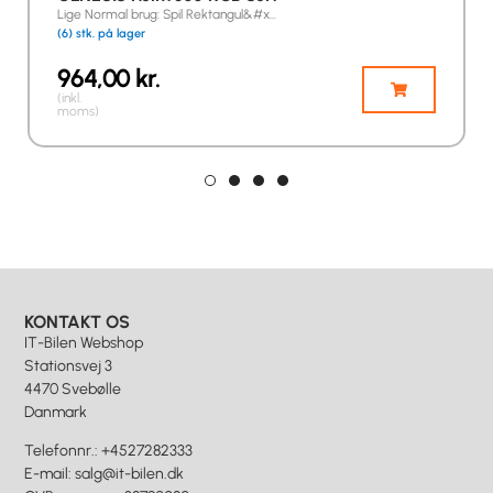
Lige Normal brug: Spil Rektangul&#x…
(6) stk. på lager
964,00
kr.
(inkl.
moms)
KONTAKT OS
IT-Bilen Webshop
Stationsvej 3
4470 Svebølle
Danmark
Telefonnr.
:
+4527282333
E-mail
:
salg@it-bilen.dk