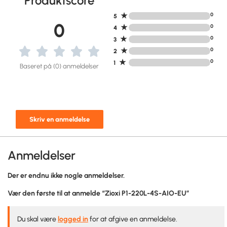
Produktscore
★
0
5
0
★
0
4
★
0
3
★
0
2
★
0
1
Baseret på (0) anmeldelser
Skriv en anmeldelse
Anmeldelser
Der er endnu ikke nogle anmeldelser.
Vær den første til at anmelde “Zioxi P1-220L-4S-AIO-EU”
Du skal være
logged in
for at afgive en anmeldelse.