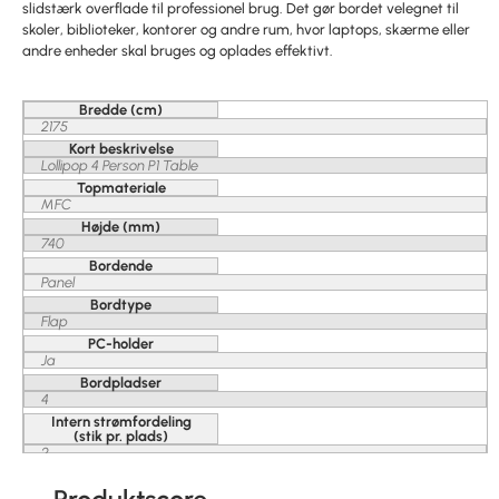
slidstærk overflade til professionel brug. Det gør bordet velegnet til
skoler, biblioteker, kontorer og andre rum, hvor laptops, skærme eller
andre enheder skal bruges og oplades effektivt.
Bredde (cm)
2175
Kort beskrivelse
Lollipop 4 Person P1 Table
Topmateriale
MFC
Højde (mm)
740
Bordende
Panel
Bordtype
Flap
PC-holder
Ja
Bordpladser
4
Intern strømfordeling
(stik pr. plads)
2