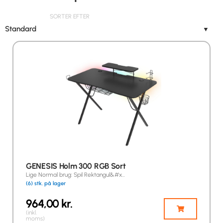
SORTER EFTER
Standard
▼
GENESIS Holm 300 RGB Sort
Lige Normal brug: Spil Rektangul&#x…
(6) stk. på lager
964,00
kr.
(inkl.
moms)