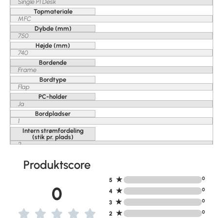
Single P1 Desk
Topmateriale
MFC
Dybde (mm)
750
Højde (mm)
740
Bordende
Frame
Bordtype
Flap
PC-holder
Ja
Bordpladser
1
Intern strømfordeling
(stik pr. plads)
2
Produktscore
★
0
5
0
★
0
4
★
0
3
★
0
2