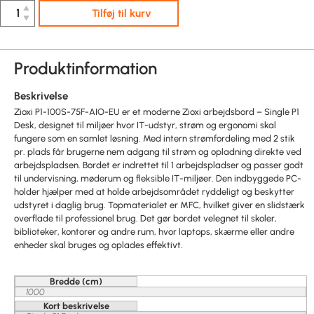
▲
Tilføj til kurv
▼
Produktinformation
Beskrivelse
Zioxi P1-100S-75F-AIO-EU er et moderne Zioxi arbejdsbord – Single P1
Desk, designet til miljøer hvor IT-udstyr, strøm og ergonomi skal
fungere som en samlet løsning. Med intern strømfordeling med 2 stik
pr. plads får brugerne nem adgang til strøm og opladning direkte ved
arbejdspladsen. Bordet er indrettet til 1 arbejdspladser og passer godt
til undervisning, møderum og fleksible IT-miljøer. Den indbyggede PC-
holder hjælper med at holde arbejdsområdet ryddeligt og beskytter
udstyret i daglig brug. Topmaterialet er MFC, hvilket giver en slidstærk
overflade til professionel brug. Det gør bordet velegnet til skoler,
biblioteker, kontorer og andre rum, hvor laptops, skærme eller andre
enheder skal bruges og oplades effektivt.
Bredde (cm)
1000
Kort beskrivelse