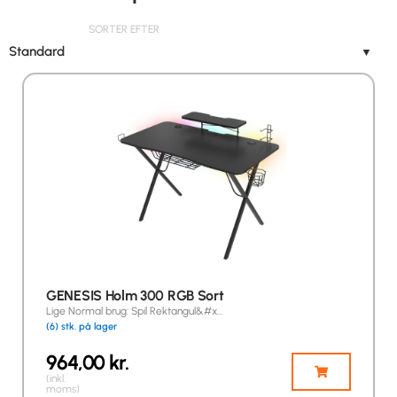
SORTER EFTER
Standard
▼
GENESIS Holm 300 RGB Sort
Lige Normal brug: Spil Rektangul&#x…
(6) stk. på lager
964,00
kr.
(inkl.
moms)