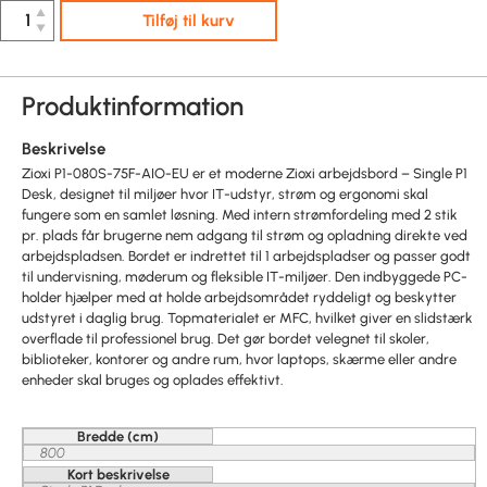
▲
Tilføj til kurv
▼
Produktinformation
Beskrivelse
Zioxi P1-080S-75F-AIO-EU er et moderne Zioxi arbejdsbord – Single P1
Desk, designet til miljøer hvor IT-udstyr, strøm og ergonomi skal
fungere som en samlet løsning. Med intern strømfordeling med 2 stik
pr. plads får brugerne nem adgang til strøm og opladning direkte ved
arbejdspladsen. Bordet er indrettet til 1 arbejdspladser og passer godt
til undervisning, møderum og fleksible IT-miljøer. Den indbyggede PC-
holder hjælper med at holde arbejdsområdet ryddeligt og beskytter
udstyret i daglig brug. Topmaterialet er MFC, hvilket giver en slidstærk
overflade til professionel brug. Det gør bordet velegnet til skoler,
biblioteker, kontorer og andre rum, hvor laptops, skærme eller andre
enheder skal bruges og oplades effektivt.
Bredde (cm)
800
Kort beskrivelse