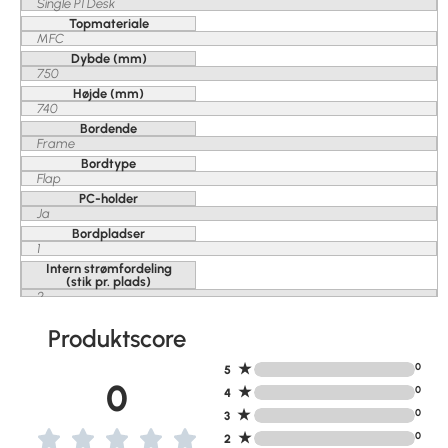
Single P1 Desk
Topmateriale
MFC
Dybde (mm)
750
Højde (mm)
740
Bordende
Frame
Bordtype
Flap
PC-holder
Ja
Bordpladser
1
Intern strømfordeling
(stik pr. plads)
2
Produktscore
★
0
5
0
★
0
4
★
0
3
★
0
2