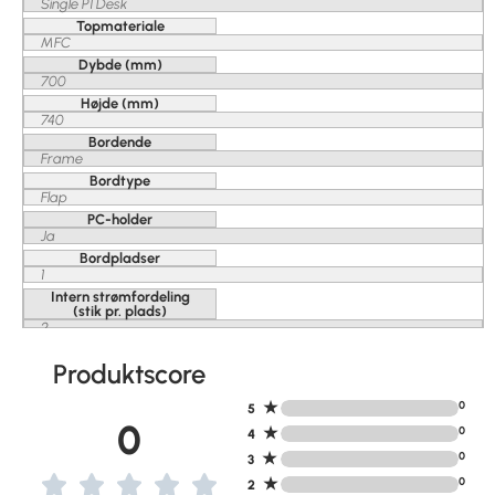
Single P1 Desk
Topmateriale
MFC
Dybde (mm)
700
Højde (mm)
740
Bordende
Frame
Bordtype
Flap
PC-holder
Ja
Bordpladser
1
Intern strømfordeling
(stik pr. plads)
2
Produktscore
★
0
5
0
★
0
4
★
0
3
★
0
2