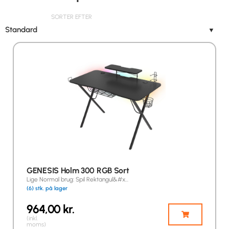
SORTER EFTER
Standard
▼
GENESIS Holm 300 RGB Sort
Lige Normal brug: Spil Rektangul&#x…
(6) stk. på lager
964,00
kr.
(inkl.
moms)