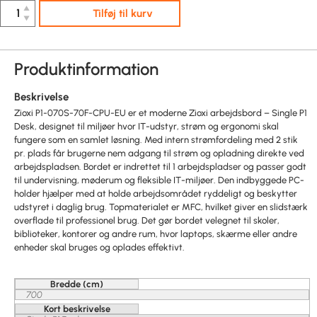
▲
Tilføj til kurv
▼
Produktinformation
Beskrivelse
Zioxi P1-070S-70F-CPU-EU er et moderne Zioxi arbejdsbord – Single P1
Desk, designet til miljøer hvor IT-udstyr, strøm og ergonomi skal
fungere som en samlet løsning. Med intern strømfordeling med 2 stik
pr. plads får brugerne nem adgang til strøm og opladning direkte ved
arbejdspladsen. Bordet er indrettet til 1 arbejdspladser og passer godt
til undervisning, møderum og fleksible IT-miljøer. Den indbyggede PC-
holder hjælper med at holde arbejdsområdet ryddeligt og beskytter
udstyret i daglig brug. Topmaterialet er MFC, hvilket giver en slidstærk
overflade til professionel brug. Det gør bordet velegnet til skoler,
biblioteker, kontorer og andre rum, hvor laptops, skærme eller andre
enheder skal bruges og oplades effektivt.
Bredde (cm)
700
Kort beskrivelse