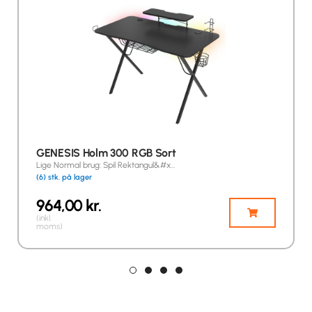
GENESIS Holm 300 RGB Sort
Lige Normal brug: Spil Rektangul&#x…
(6) stk. på lager
964,00
kr.
(inkl.
moms)