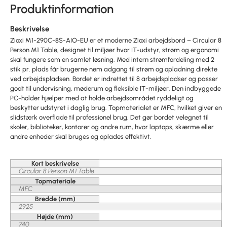
Produktinformation
Beskrivelse
Zioxi M1-290C-8S-AIO-EU er et moderne Zioxi arbejdsbord – Circular 8
Person M1 Table, designet til miljøer hvor IT-udstyr, strøm og ergonomi
skal fungere som en samlet løsning. Med intern strømfordeling med 2
stik pr. plads får brugerne nem adgang til strøm og opladning direkte
ved arbejdspladsen. Bordet er indrettet til 8 arbejdspladser og passer
godt til undervisning, møderum og fleksible IT-miljøer. Den indbyggede
PC-holder hjælper med at holde arbejdsområdet ryddeligt og
beskytter udstyret i daglig brug. Topmaterialet er MFC, hvilket giver en
slidstærk overflade til professionel brug. Det gør bordet velegnet til
skoler, biblioteker, kontorer og andre rum, hvor laptops, skærme eller
andre enheder skal bruges og oplades effektivt.
Kort beskrivelse
Circular 8 Person M1 Table
Topmateriale
MFC
Bredde (mm)
2925
Højde (mm)
740