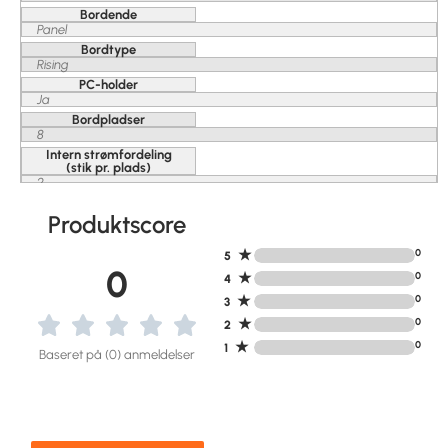
Bordende
Panel
Bordtype
Rising
PC-holder
Ja
Bordpladser
8
Intern strømfordeling
(stik pr. plads)
2
Produktscore
★
0
5
0
★
0
4
★
0
3
★
0
2
★
0
1
Baseret på (0) anmeldelser