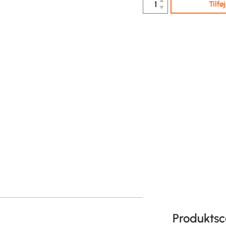
▲
Tilfø
▼
Produktsc