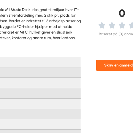
0
M1 Music Desk, designet til miljøer hvor IT-
tern strømfordeling med 2 stik pr. plads får
n. Bordet er indrettet til 3 arbejdspladser og
indbyggede PC-holder hjælper med at holde
erialet er MFC, hvilket giver en slidstærk
Baseret på (0) anme
lioteker, kontorer og andre rum, hvor laptops,
Skriv en anmeld