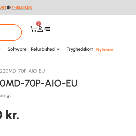
ORT
IT-BILEN.DK
0
Software
Refurbished
Tryghedskort
Nyheder
1-220MD-70P-AIO-EU
220MD-70P-AIO-EU
ering
)
0
kr.