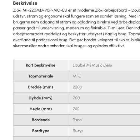
Beskrivelse
Zioxi M1-220MD-70P-AIO-EU er et moderne Zioxi arbejdsbord – Double 
udstyr, strøm og ergonomi skal fungere som en samlet løsning. Med in
brugerne nem adgang til strøm og opladning direkte ved arbejdspladse
passer godt til undervisning, møderum og fleksible IT-miljøer. Den 
arbejdsområdet ryddeligt og beskytter udstyret i daglig brug. Topmat
overflade til professionel brug. Det gør bordet velegnet til skoler, bib
skærme eller andre enheder skal bruges og oplades effektivt.
Kort beskrivelse
Double M1 Music Desk
Topmateriale
MFC
Bredde (mm)
2200
Dybde (mm)
700
Højde (mm)
740
Bordende
Panel
Bordtype
Rising