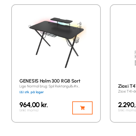
GENESIS Holm 300 RGB Sort
Zioxi T
Lige Normal brug: Spil Rektangul&#x…
Zioxi T41-
(6) stk. på lager
964,00
kr.
2.290
(inkl. moms)
(inkl. moms