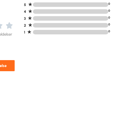
★
0
5
★
0
4
★
0
3
★
0
2
★
0
1
ldelser
else