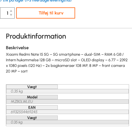
7 stk på lager (1-3 hverdage leveringstid)
▲
Tilføj til kurv
▼
Produktinformation
Beskrivelse
Xiaomi Redmi Note 15 5G – 5G smartphone – dual-SIM – RAM 6 GB /
Intern hukommelse 128 GB – microSD slot – OLED display – 6.77 – 2392
x 1080 pixels (120 Hz) – 2x bagkameraer 108 MP, 8 MP – front camera
20 MP – sort
Vægt
0,35 kg
Model
MZB0LWLEU
EAN
6932554469245
Vægt
0.35 kg