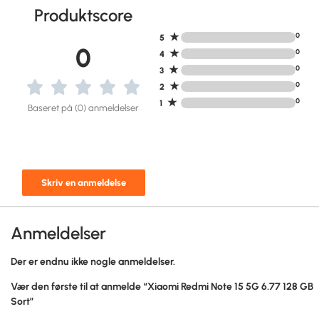
Produktscore
★
0
5
0
★
0
4
★
0
3
★
0
2
★
0
1
Baseret på (0) anmeldelser
Skriv en anmeldelse
Anmeldelser
Der er endnu ikke nogle anmeldelser.
Vær den første til at anmelde “Xiaomi Redmi Note 15 5G 6.77 128 GB
Sort”