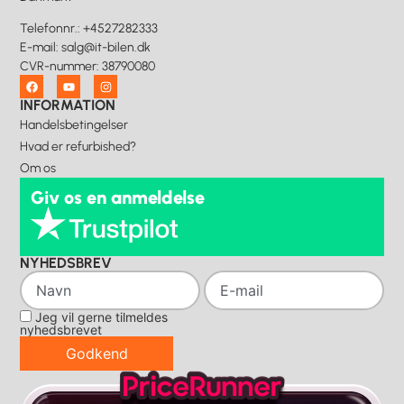
Telefonnr.
:
+4527282333
E-mail
:
salg@it-bilen.dk
CVR-nummer
:
38790080
INFORMATION
Handelsbetingelser
Hvad er refurbished?
Om os
Giv os en anmeldelse
NYHEDSBREV
Jeg vil gerne tilmeldes
nyhedsbrevet
Godkend