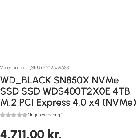
Varenummer (SKU) 1002559633
WD_BLACK SN850X NVMe
SSD SSD WDS400T2X0E 4TB
M.2 PCI Express 4.0 x4 (NVMe)
(
Ingen vurdering
)
4.711,00
kr.