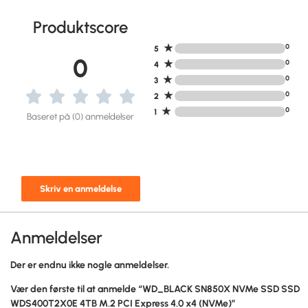
Produktscore
★
0
5
0
★
0
4
★
0
3
★
0
2
★
0
1
Baseret på (0) anmeldelser
Skriv en anmeldelse
Anmeldelser
Der er endnu ikke nogle anmeldelser.
Vær den første til at anmelde “WD_BLACK SN850X NVMe SSD SSD
WDS400T2X0E 4TB M.2 PCI Express 4.0 x4 (NVMe)”