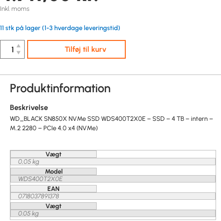
Inkl. moms
11 stk på lager (1-3 hverdage leveringstid)
▲
Tilføj til kurv
▼
Produktinformation
Beskrivelse
WD_BLACK SN850X NVMe SSD WDS400T2X0E – SSD – 4 TB – intern –
M.2 2280 – PCIe 4.0 x4 (NVMe)
Vægt
0,05 kg
Model
WDS400T2X0E
EAN
0718037891378
Vægt
0.05 kg