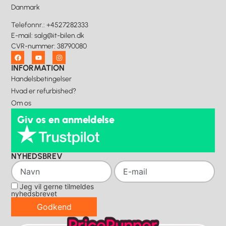
Danmark
Telefonnr.
:
+4527282333
E-mail
:
salg@it-bilen.dk
CVR-nummer
:
38790080
INFORMATION
Handelsbetingelser
Hvad er refurbished?
Om os
Giv os en anmeldelse
NYHEDSBREV
Jeg vil gerne tilmeldes
nyhedsbrevet
Godkend