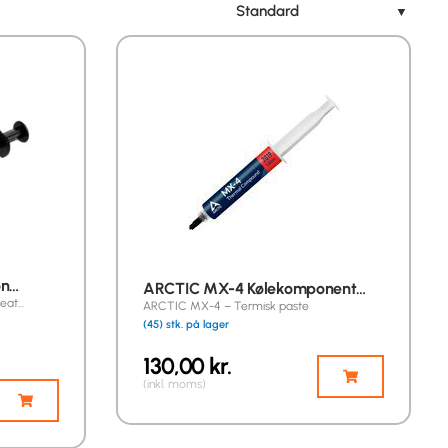
Standard
▼
on…
ARCTIC MX-4 Kølekomponent…
Heat…
ARCTIC MX-4 – Termisk paste
(45) stk. på lager
130,00
kr.
(inkl. moms)