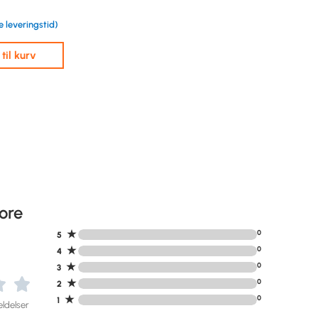
e leveringstid)
j til kurv
ore
★
0
5
★
0
4
★
0
3
★
0
2
★
0
1
ldelser