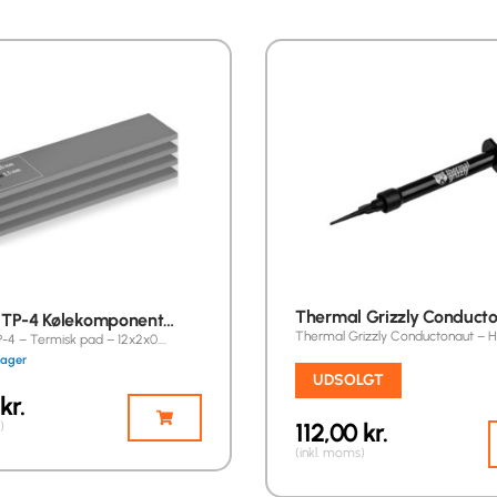
Thermal Grizzly Conduct
TP-4 Kølekomponent…
Thermal Grizzly Conductonaut – 
4 – Termisk pad – 12x2x0.…
 lager
UDSOLGT
kr.
112,00
kr.
)
(inkl. moms)