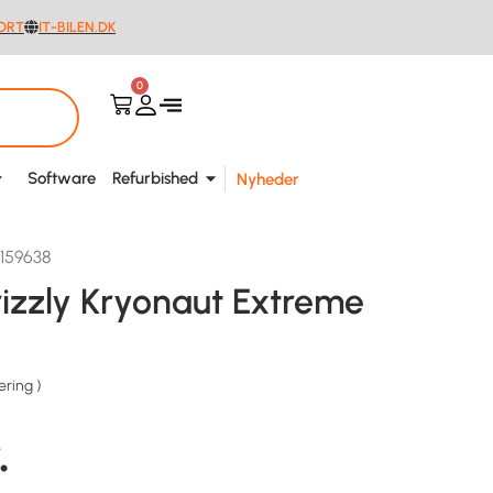
ORT
IT-BILEN.DK
0
Software
Refurbished
Nyheder
159638
izzly Kryonaut Extreme
ering
)
.