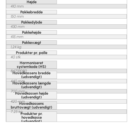
Højde
410 mm
Pakkebredde
150 mm
Pakkedybde
430 mm
Pakkehøjde
415 mm
Pakkevægt
1,24 kg
Produkter pr. palle
40 stk
Harmoniseret
systemkode (HS)
84733080
Hovedkassens bredde
(udvendigt)
440 mm
Hovedkassens længde
(udvendigt)
700 mm
Hovedkassen højde
(udvendigt)
420 mm
Hovedkassens
bruttovægt (udvendigt)
7,25 kg
Produkter pr.
hovedkasse
(udvendigt)
5 stk