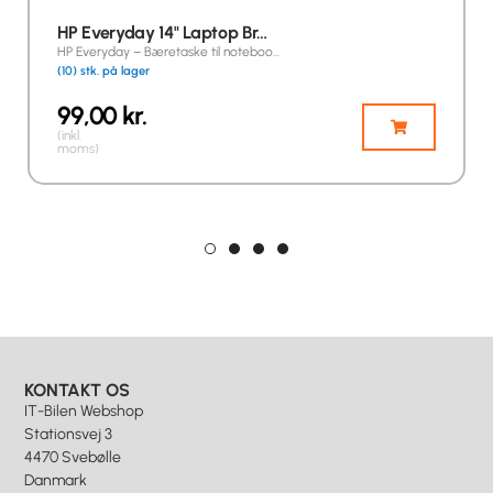
HP Everyday 14" Laptop Br…
HP Everyday – Bæretaske til noteboo…
(10) stk. på lager
99,00
kr.
(inkl.
moms)
KONTAKT OS
IT-Bilen Webshop
Stationsvej 3
4470 Svebølle
Danmark