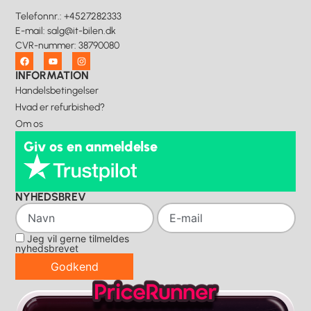
Telefonnr.
:
+4527282333
E-mail
:
salg@it-bilen.dk
CVR-nummer
:
38790080
INFORMATION
Handelsbetingelser
Hvad er refurbished?
Om os
Giv os en anmeldelse
NYHEDSBREV
Jeg vil gerne tilmeldes
nyhedsbrevet
Godkend