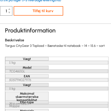
15 stk på lager (1-3 hverdage leveringstid)
▲
Tilføj til kurv
▼
Produktinformation
Beskrivelse
Targus CityGear 3 Topload – Bæretaske til notebook – 14 – 15.6 – sort
Vægt
1,1 kg
Model
TCG460GL
EAN
5051794027976
Vægt
1.1 kg
Maksimal
skærmstørrelse
kompatibilitet
Etui-type
39,6 cm (15.6")
Mappe
Materiale