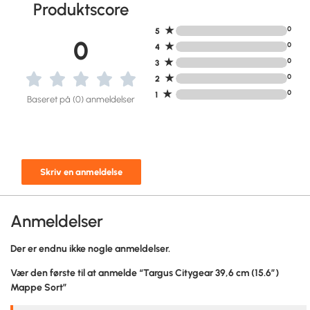
Produktscore
★
0
5
0
★
0
4
★
0
3
★
0
2
★
0
1
Baseret på (0) anmeldelser
Skriv en anmeldelse
Anmeldelser
Der er endnu ikke nogle anmeldelser.
Vær den første til at anmelde “Targus Citygear 39,6 cm (15.6″)
Mappe Sort”