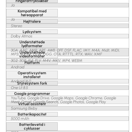
Fingeraftrykslæser
Ja
Kompatibel med
høreapparat
Ja
Højttalere
Stereo
Lydsystem
Dolby Atmos
Understøttede
lydformater
3GA, AAC, AMR, APE, AWB, DFF, DSF, FLAC, IMY, M4A, Midt, MIDI,
Understøttede
MP3, MXMF, OGA, OGG, OTA, RTTTL, RTX, WAV, XMF
videoformater
3G2, 3GP, AVI, FLV, M4V, MKV, MP4, WEBM
Platform
Android
Operativsystem
installeret
Android 16.0
Styresystem fork
One UI 8.5
Google programmer
YouTube, Google Drive, Google Maps, Google Chrome, Google
Meet, Gmail, Google Search, Google Photos, Google Play
Virtuel assistent
Samsung Bixby
Batterikapacitet
5000 mAh
Batterilevetid i
cyklusser