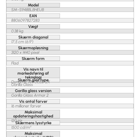
Model
SM-S948BLBHEUB
EAN
8806097827283
Vægt
0.38 kg
Skærm diagonal
17,5 cm (6.9")
Skærmopløsning
3120 x 1440 pixel
Skærm form
Flad
Vis navn til
markedsføring af
teknologi
Skærm glas type
Dynamic AMOLED 2X
Gorilla Glass
Gorilla glass version
Gorilla Glass Armor 2
Vis antal farver
16 millioner farver
Maksimal
opdateringshastighed
120 Hz
Skærmens lysstyrke
1500 cd/m²
Maksimal