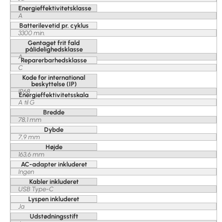
Energieffektivitetsklasse
A
Batterilevetid pr. cyklus
3300 min.
Gentaget frit fald
pålidelighedsklasse
A
Reparerbarhedsklasse
C
Kode for international
beskyttelse (IP)
IP68
Energieffektivitetsskala
A til G
Bredde
78,1 mm
Dybde
7,9 mm
Højde
163,6 mm
AC-adapter inkluderet
Ingen
Kabler inkluderet
USB Type-C
Lyspen inkluderet
Ja
Udstødningsstift