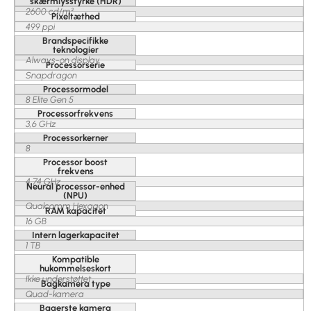
skærmlysstyrke (HDR)
2600 cd/m²
Pixeltæthed
499 ppi
Brandspecifikke
teknologier
Always-on display
Processorserie
Snapdragon
Processormodel
8 Elite Gen 5
Processorfrekvens
3,6 GHz
Processorkerner
8
Processor boost
frekvens
4,74 GHz
Neural processor-enhed
(NPU)
Qualcomm Hexagon
RAM kapacitet
16 GB
Intern lagerkapacitet
1 TB
Kompatible
hukommelseskort
Ikke understøttet
Bagkamera type
Quad-kamera
Bagerste kamera