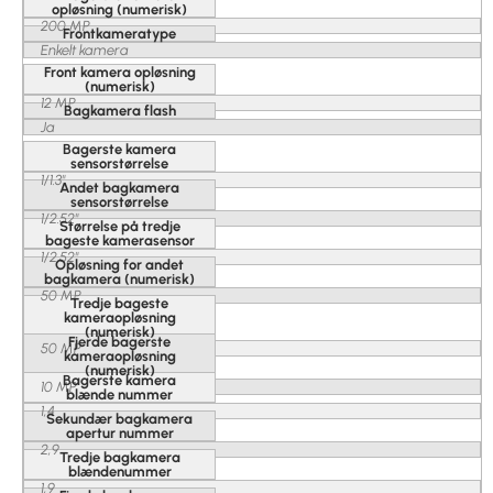
opløsning (numerisk)
200 MP
Frontkameratype
Enkelt kamera
Front kamera opløsning
(numerisk)
12 MP
Bagkamera flash
Ja
Bagerste kamera
sensorstørrelse
1/1.3"
Andet bagkamera
sensorstørrelse
1/2.52"
Størrelse på tredje
bageste kamerasensor
1/2.52"
Opløsning for andet
bagkamera (numerisk)
50 MP
Tredje bageste
kameraopløsning
(numerisk)
Fjerde bagerste
50 MP
kameraopløsning
(numerisk)
Bagerste kamera
10 MP
blænde nummer
1,4
Sekundær bagkamera
apertur nummer
2,9
Tredje bagkamera
blændenummer
1,9