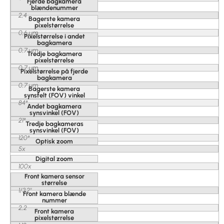
Fjerde bagkamera
blændenummer
2,4
Bagerste kamera
pixelstørrelse
0,6 µm
Pixelstørrelse i andet
bagkamera
0,7 µm
Tredje bagkamera
pixelstørrelse
0,7 µm
Pixelstørrelse på fjerde
bagkamera
0,7 µm
Bagerste kamera
synsfelt (FOV) vinkel
84°
Andet bagkamera
synsvinkel (FOV)
21°
Tredje bagkameras
synsvinkel (FOV)
120°
Optisk zoom
5x
Digital zoom
100x
Front kamera sensor
størrelse
1/3.2"
Front kamera blænde
nummer
2,2
Front kamera
pixelstørrelse