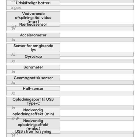
1200
Udskifteligt batteri
Ingen
Vedvarende
afspilningstid, video
(max)
Nærhedssensor
31 t
Ja
Accelerometer
Ja
Sensor for omgivende
lys
Ja
Gyroskop
Ja
Barometer
Ja
Geomagnetisk sensor
Ja
Hall-sensor
Ja
Opladningsport til USB
Type-C
Ja
Nødvendig
opladningseffekt (min)
10 W
Nødvendig
opladningseffekt
(maks.)
USB strømforsyning
60 W
Ja