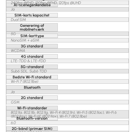
240fps @FHD, 120fps @FHD, 120fps @UHD
AI-scenegenkendelse
Ja
SIM-korts kapacitet
Dual SIM
Generering af
mobilnetværk
5G
SIM-korttype
NanoSIM + eSIM
3G standard
WCDMA
4G standard
LTE-TDD & LTE-FDD
5G-standard
Sub6 SDL, Sub6 TDD
Bedste Wi-Fi standard
Wi-Fi 7 (802.11be)
Bluetooth
Ja
2G standard
GSM
Wi-Fi-standarder
802.11a, 802.11b, 802.11g, Wi-Fi 4 (802.11n), Wi-Fi 5 (802.11ac), Wi-Fi 6
(802.11ax), Wi-Fi 6E (802.11ax), Wi-Fi 7 (802.11be)
Bluetooth-version
6.0
2G-bånd (primær SIM)