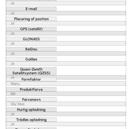
Ja
E-mail
Ja
Placering af position
Ja
GPS (satellit)
Ja
GLONASS
Ja
BeiDou
Ja
Galileo
Ja
Quasi-Zenith
Satellitsystem (QZSS)
Ja
Formfaktor
Menu
Produktfarve
Blå
Farvenavn
Sky blue
Hurtig opladning
Ja
Trådløs opladning
Ja