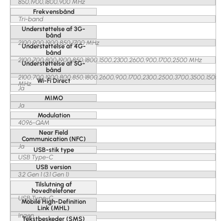
850,1900,1800,900 MHz
Frekvensbånd
Tri-band
Understøttelse af 3G-
bånd
2100,900,1900,850,1700 MHz
Understøttelse af 4G-
bånd
2100,700,800,1900,850,1800,1500,2300,2600,900,1700,2500 MHz
Understøttelse af 5G-
bånd
2100,700,1900,800,850,1800,2600,900,1700,2300,2500,3700,3500,1500
Wi-Fi Direct
MHz
Ja
MIMO
Ja
Modulation
4096-QAM
Near Field
Communication (NFC)
Ja
USB-stik type
USB Type-C
USB version
3.2 Gen 1 (3.1 Gen 1)
Tilslutning af
hovedtelefoner
USB Type-C
Mobile High-Definition
Link (MHL)
Ingen
Tekstbeskeder (SMS)