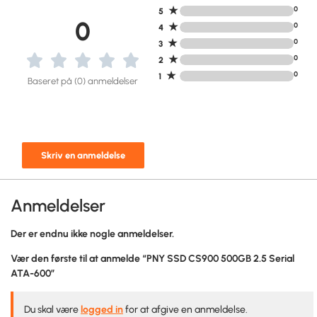
★
0
5
0
★
0
4
★
0
3
★
0
2
★
0
1
Baseret på (0) anmeldelser
Skriv en anmeldelse
Anmeldelser
Der er endnu ikke nogle anmeldelser.
Vær den første til at anmelde “PNY SSD CS900 500GB 2.5 Serial
ATA-600”
Du skal være
logged in
for at afgive en anmeldelse.