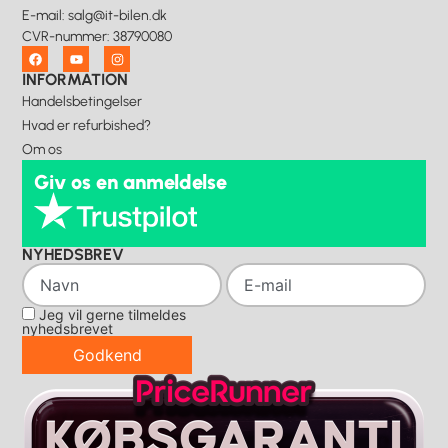
E-mail
:
salg@it-bilen.dk
CVR-nummer
:
38790080
INFORMATION
Handelsbetingelser
Hvad er refurbished?
Om os
Giv os en anmeldelse
NYHEDSBREV
Jeg vil gerne tilmeldes
nyhedsbrevet
Godkend