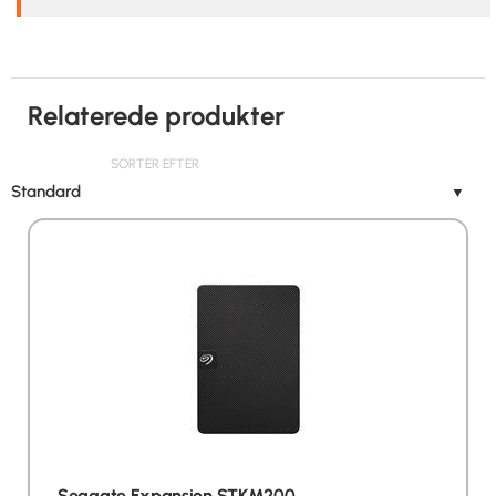
Relaterede produkter
SORTER EFTER
Standard
▼
Seagate Expansion STKM200…