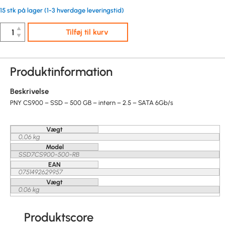
15 stk på lager (1-3 hverdage leveringstid)
▲
Tilføj til kurv
▼
Produktinformation
Beskrivelse
PNY CS900 – SSD – 500 GB – intern – 2.5 – SATA 6Gb/s
Vægt
0,06 kg
Model
SSD7CS900-500-RB
EAN
0751492629957
Vægt
0.06 kg
Produktscore