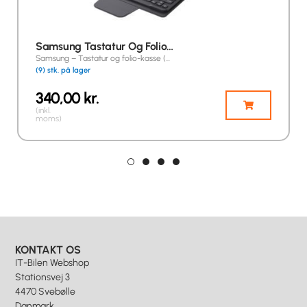
Samsung Tastatur Og Folio…
Samsung – Tastatur og folio-kasse (…
(9) stk. på lager
340,00
kr.
(inkl.
moms)
KONTAKT OS
IT-Bilen Webshop
Stationsvej 3
4470 Svebølle
Danmark