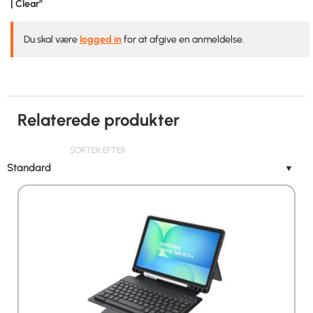
| Clear”
Du skal være
logged in
for at afgive en anmeldelse.
Relaterede produkter
SORTER EFTER
Standard
▼