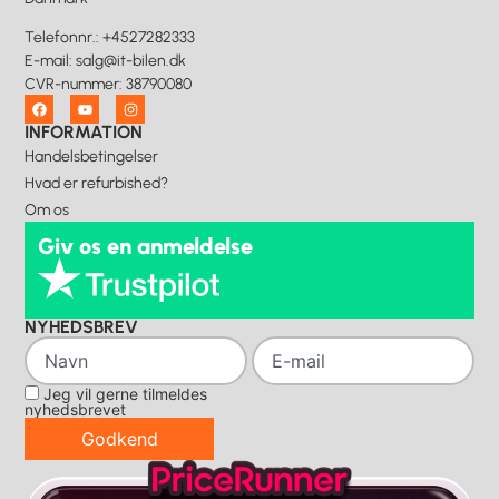
Telefonnr.
:
+4527282333
E-mail
:
salg@it-bilen.dk
CVR-nummer
:
38790080
INFORMATION
Handelsbetingelser
Hvad er refurbished?
Om os
Giv os en anmeldelse
NYHEDSBREV
Jeg vil gerne tilmeldes
nyhedsbrevet
Godkend