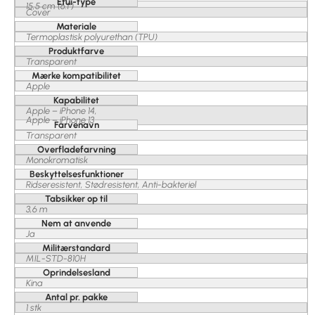
Etui-type
15,5 cm (6.1")
Cover
Materiale
Termoplastisk polyurethan (TPU)
Produktfarve
Transparent
Mærke kompatibilitet
Apple
Kapabilitet
Apple – iPhone 14,
Apple – iPhone 13
Farvenavn
Transparent
Overfladefarvning
Monokromatisk
Beskyttelsesfunktioner
Ridseresistent, Stødresistent, Anti-bakteriel
Tabsikker op til
3,6 m
Nem at anvende
Ja
Militærstandard
MIL-STD-810H
Oprindelsesland
Kina
Antal pr. pakke
1 stk