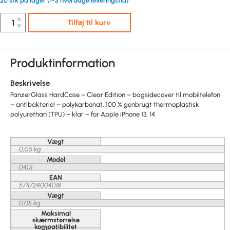
20 stk på lager (1-3 hverdage leveringstid)
▲
Tilføj til kurv
▼
Produktinformation
Beskrivelse
PanzerGlass HardCase – Clear Edition – bagsidecover til mobiltelefon
– antibakteriel – polykarbonat, 100 % genbrugt thermoplastisk
polyurethan (TPU) – klar – for Apple iPhone 13, 14
Vægt
0,05 kg
Model
0401
EAN
5711724004018
Vægt
0.05 kg
Maksimal
skærmstørrelse
kompatibilitet