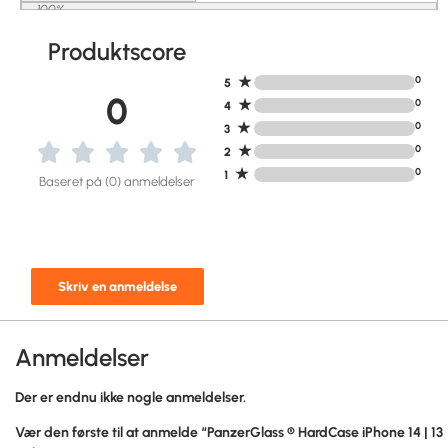
100%
Produktscore
★
0
5
0
★
0
4
★
0
3
★
0
2
★
0
1
Baseret på (0) anmeldelser
Skriv en anmeldelse
Anmeldelser
Der er endnu ikke nogle anmeldelser.
Vær den første til at anmelde “PanzerGlass ® HardCase iPhone 14 | 13