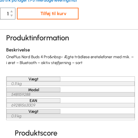
26 stk på lager (1-3 hverdage leveringstid)
▲
Tilføj til kurv
▼
Produktinformation
Beskrivelse
OnePlus Nord Buds 4 Pro&nbsp- Ægte trådløse øretelefoner med mik. –
i øret – Bluetooth – aktiv støjfjerning – sort
Vægt
0,11 kg
Model
5481159288
EAN
6921815631309
Vægt
0.11 kg
Produktscore