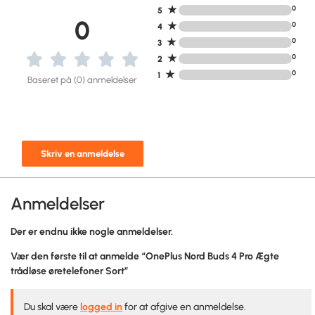
★
0
5
0
★
0
4
★
0
3
★
0
2
★
0
1
Baseret på (0) anmeldelser
Skriv en anmeldelse
Anmeldelser
Der er endnu ikke nogle anmeldelser.
Vær den første til at anmelde “OnePlus Nord Buds 4 Pro Ægte
trådløse øretelefoner Sort”
Du skal være
logged in
for at afgive en anmeldelse.