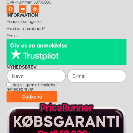
CVR-nummer
:
38790080
INFORMATION
Handelsbetingelser
Hvad er refurbished?
Om os
Giv os en anmeldelse
NYHEDSBREV
Jeg vil gerne tilmeldes
nyhedsbrevet
Godkend