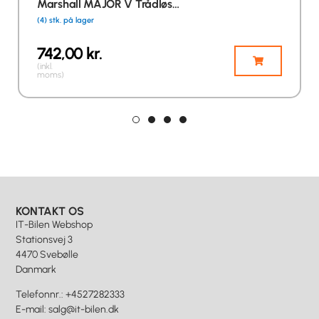
Marshall MAJOR V Trådløs…
(4) stk. på lager
742,00
kr.
(inkl.
moms)
KONTAKT OS
IT-Bilen Webshop
Stationsvej 3
4470 Svebølle
Danmark
Telefonnr.
:
+4527282333
E-mail
:
salg@it-bilen.dk