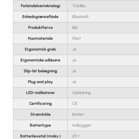
Forbindelsesteknologi
Trådløs
Enhedsgrænseflade
Bluetooth
Produktfarve
Blå
Husmateriale
Plast
Ergonomisk greb
Ja
Ergonomiske udløsere
Ja
Slip-let belægning
Ja
Plug and play
Ja
LED-indikatorer
Opladning
Certificering
CE
Strømkilde
Batteri
Batteritype
Indbygget
Batterilevetid (maks.)
20 t