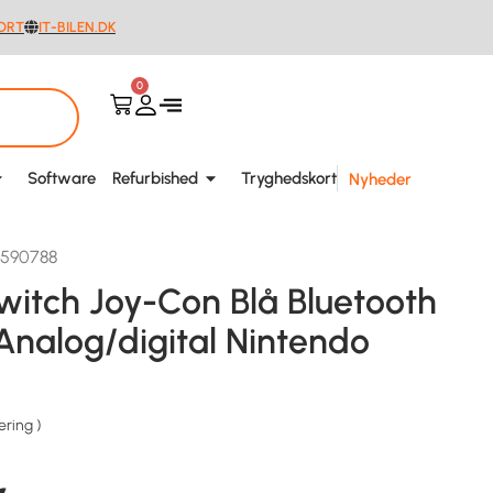
ORT
IT-BILEN.DK
0
Software
Refurbished
Tryghedskort
Nyheder
6590788
witch Joy-Con Blå Bluetooth
alog/digital Nintendo
ering
)