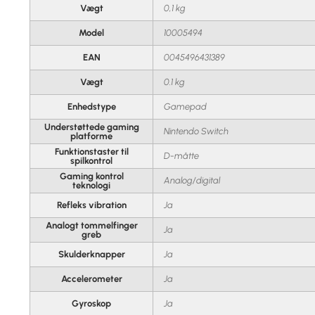
Vægt
0,1 kg
Model
10005494
EAN
0045496431389
Vægt
0.1 kg
Enhedstype
Gamepad
Understøttede gaming
Nintendo Switch
platforme
Funktionstaster til
D-måtte
spilkontrol
Gaming kontrol
Analog/digital
teknologi
Refleks vibration
Ja
Analogt tommelfinger
Ja
greb
Skulderknapper
Ja
Accelerometer
Ja
Gyroskop
Ja