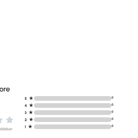
ore
★
0
5
★
0
4
★
0
3
★
0
2
★
0
1
ldelser