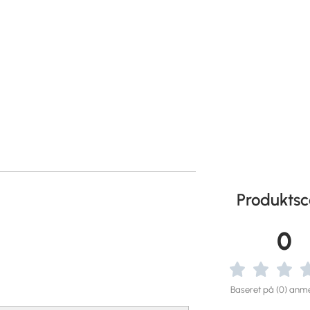
Produktsc
0
Baseret på (0) anme