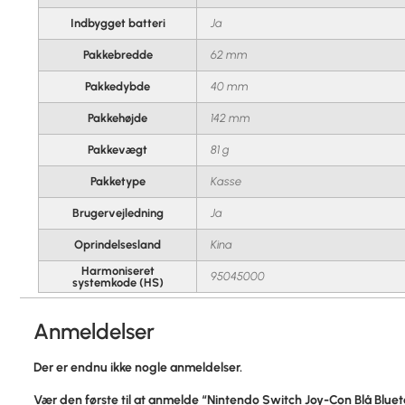
Indbygget batteri
Ja
Pakkebredde
62 mm
Pakkedybde
40 mm
Pakkehøjde
142 mm
Pakkevægt
81 g
Pakketype
Kasse
Brugervejledning
Ja
Oprindelsesland
Kina
Harmoniseret
95045000
systemkode (HS)
Anmeldelser
Der er endnu ikke nogle anmeldelser.
Vær den første til at anmelde “Nintendo Switch Joy-Con Blå Blu