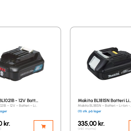
L1021B - 12V Batt…
Makita BL1815N Batteri Li
21B – 12V – Batteri – Li…
Makita BL1815N – Batteri – Li-Ion -
 lager
(11) stk. på lager
00
kr.
335,00
kr.
)
(inkl. moms)