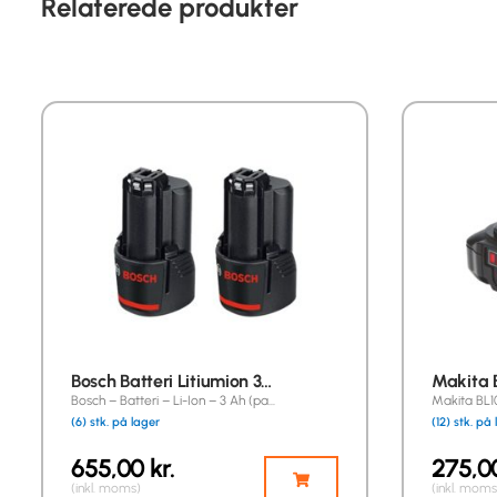
Relaterede produkter
Bosch Batteri Litiumion 3…
Makita B
Bosch – Batteri – Li-Ion – 3 Ah (pa…
Makita BL10
(6) stk. på lager
(12) stk. på
655,00
kr.
275,
(inkl. moms)
(inkl. moms