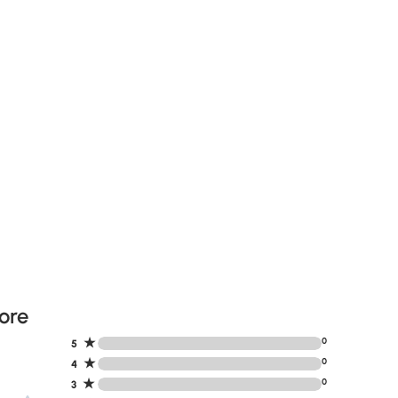
ore
★
0
5
★
0
4
★
0
3