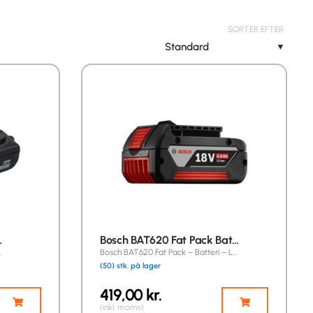
SORTER EFTER
Standard
▼
…
Bosch BAT620 Fat Pack Bat…
…
Bosch BAT620 Fat Pack – Batteri – L…
(50) stk. på lager
419,00
kr.
(inkl. moms)