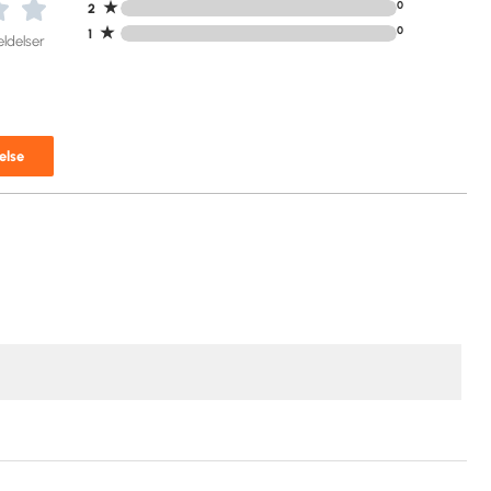
★
0
2
★
0
1
ldelser
else