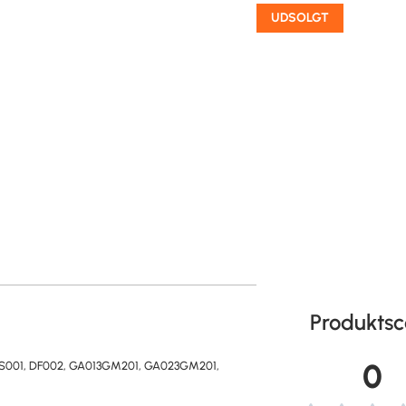
UDSOLGT
Produktsc
0
a AS001, DF002, GA013GM201, GA023GM201,