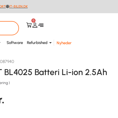
ORT
IT-BILEN.DK
0
Software
Refurbished
Nyheder
7087940
 BL4025 Batteri Li-ion 2.5Ah
ering
)
r.