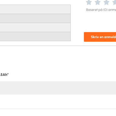
Baseret på (0) anme
Skriv en anmeld
2.5Ah”