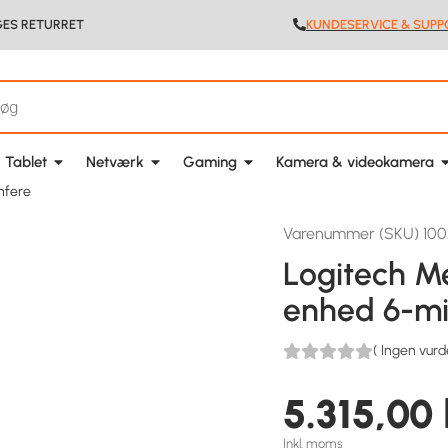
GES RETURRET
KUNDESERVICE & SUPP
 Tablet
Netværk
Gaming
Kamera & videokamera
nfere
Varenummer (SKU) 10
Logitech M
enhed 6-mi
(
Ingen vurd
5.315,00
Inkl. moms