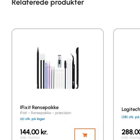
Relaterede produkter
IFixit Rensepakke
Logitec
iFixit – Rensepakke – præcision
(38) stk. på
(6) stk. på lager
144,00
kr.
288,
(inkl. moms)
(inkl. moms