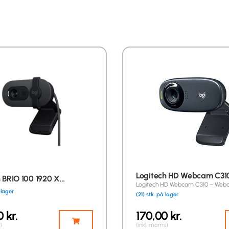
Logitech HD Webcam C310
h BRIO 100 1920 X…
Logitech HD Webcam C310 – Web
 lager
(21) stk. på lager
00
kr.
170,00
kr.
)
(inkl. moms)