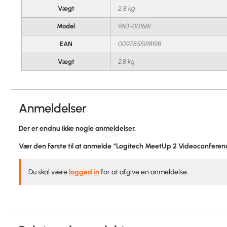
Vægt
2,8 kg
Model
960-001681
EAN
0097855198198
Vægt
2.8 kg
Anmeldelser
Der er endnu ikke nogle anmeldelser.
Vær den første til at anmelde “Logitech MeetUp 2 Videoconfere
Du skal være
logged in
for at afgive en anmeldelse.