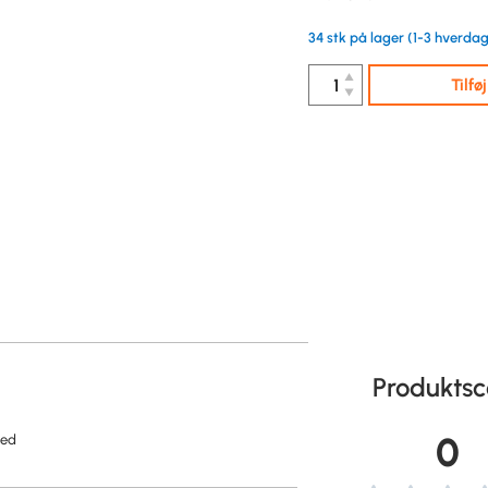
34 stk på lager (1-3 hverdag
▲
Tilfø
▼
Produktsc
0
ded