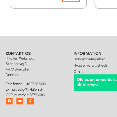
KONTAKT OS
INFORMATION
IT-Bilen Webshop
Handelsbetingelser
Stationsvej 3
Hvad er refurbished?
4470 Svebølle
Om os
Danmark
Giv os en anmeldels
Telefonnr.
:
+4527282333
E-mail
:
salg@it-bilen.dk
CVR-nummer
:
38790080