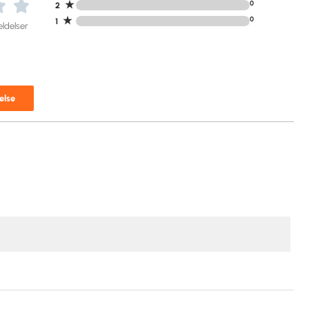
★
0
2
★
0
1
ldelser
else