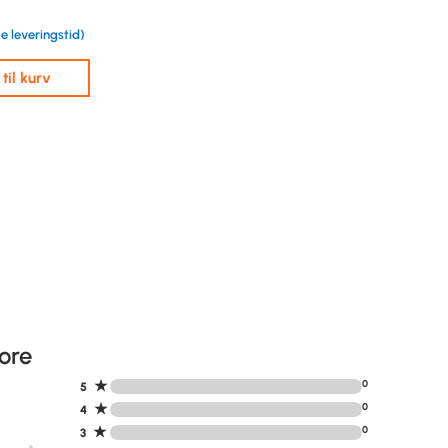
e leveringstid)
j til kurv
ore
★
0
5
★
0
4
★
0
3