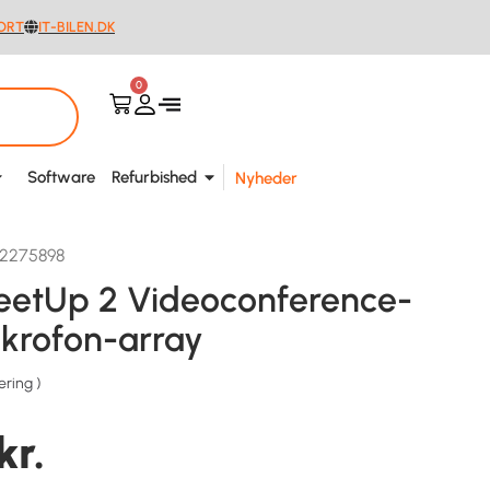
ORT
IT-BILEN.DK
0
Software
Refurbished
Nyheder
02275898
eetUp 2 Videoconference-
krofon-array
ering
)
kr.