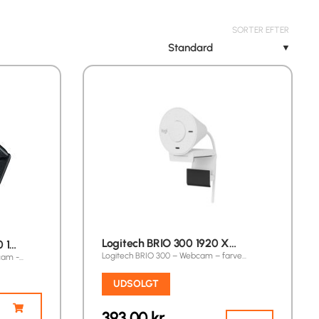
SORTER EFTER
Standard
▼
Logitech BRIO 300 1920 X…
 1…
Logitech BRIO 300 – Webcam – farve…
cam -…
UDSOLGT
393,00
kr.