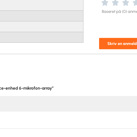
Baseret på (0) anme
Skriv en anmeld
nce-enhed 6-mikrofon-array”