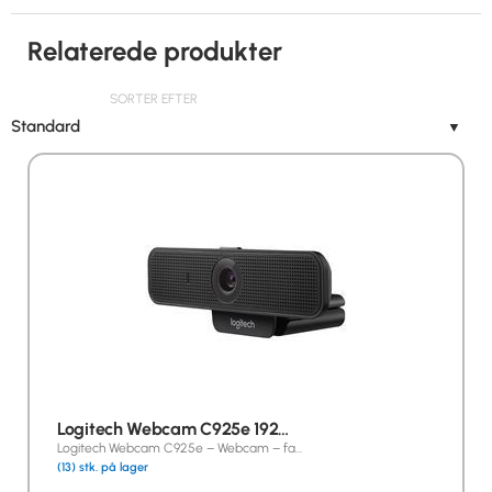
Relaterede produkter
SORTER EFTER
Standard
▼
Logitech Webcam C925e 192…
Logitech Webcam C925e – Webcam – fa…
(13) stk. på lager