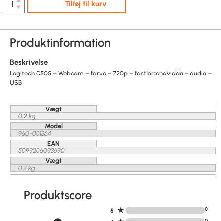
▲
Tilføj til kurv
▼
Produktinformation
Beskrivelse
Logitech C505 – Webcam – farve – 720p – fast brændvidde – audio –
USB
Vægt
0,2 kg
Model
960-001364
EAN
5099206093690
Vægt
0.2 kg
Produktscore
★
0
5
0