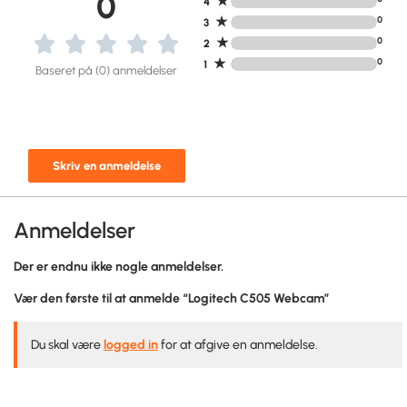
0
★
4
★
0
3
★
0
2
★
0
1
Baseret på (0) anmeldelser
Skriv en anmeldelse
Anmeldelser
Der er endnu ikke nogle anmeldelser.
Vær den første til at anmelde “Logitech C505 Webcam”
Du skal være
logged in
for at afgive en anmeldelse.