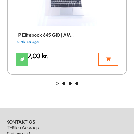
HP Elitebook 645 G10 | AM…
(5) stk. på lager
4.847,00
kr.
(inkl.
moms)
KONTAKT OS
IT-Bilen Webshop
Stationsvej 3