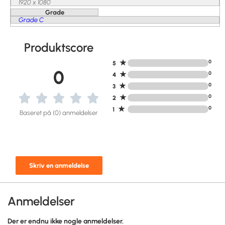
1920 x 1080
Grade
Grade C
Produktscore
★
0
5
0
★
0
4
★
0
3
★
0
2
★
0
1
Baseret på (0) anmeldelser
Skriv en anmeldelse
Anmeldelser
Der er endnu ikke nogle anmeldelser.