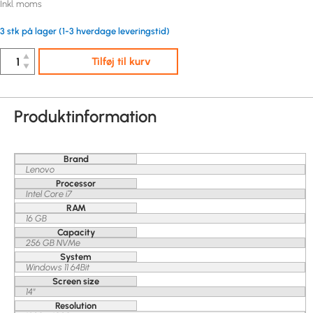
Inkl. moms
3 stk på lager (1-3 hverdage leveringstid)
▲
Tilføj til kurv
▼
Produktinformation
Brand
Lenovo
Processor
Intel Core i7
RAM
16 GB
Capacity
256 GB NVMe
System
Windows 11 64Bit
Screen size
14"
Resolution