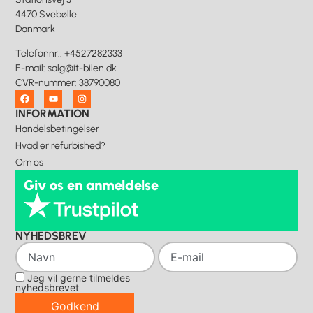
4470 Svebølle
Danmark
Telefonnr.
:
+4527282333
E-mail
:
salg@it-bilen.dk
CVR-nummer
:
38790080
INFORMATION
Handelsbetingelser
Hvad er refurbished?
Om os
Giv os en anmeldelse
NYHEDSBREV
Jeg vil gerne tilmeldes
nyhedsbrevet
Godkend