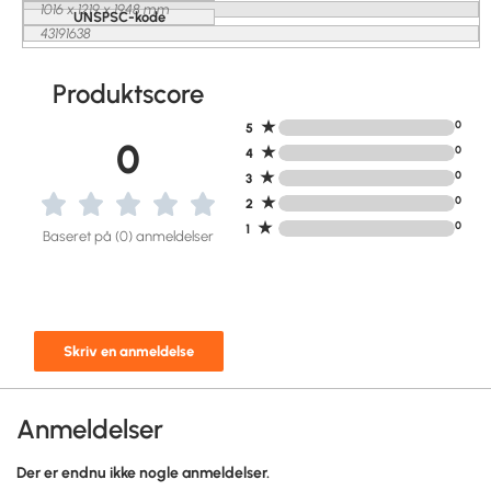
1016 x 1219 x 1948 mm
UNSPSC-kode
43191638
Produktscore
★
0
5
0
★
0
4
★
0
3
★
0
2
★
0
1
Baseret på (0) anmeldelser
Skriv en anmeldelse
Anmeldelser
Der er endnu ikke nogle anmeldelser.