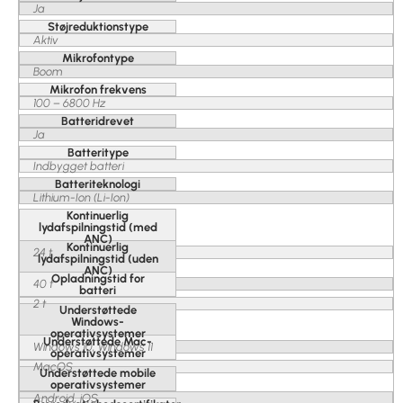
Ja
Støjreduktionstype
Aktiv
Mikrofontype
Boom
Mikrofon frekvens
100 – 6800 Hz
Batteridrevet
Ja
Batteritype
Indbygget batteri
Batteriteknologi
Lithium-Ion (Li-Ion)
Kontinuerlig
lydafspilningstid (med
ANC)
Kontinuerlig
24 t
lydafspilningstid (uden
ANC)
Opladningstid for
40 t
batteri
2 t
Understøttede
Windows-
operativsystemer
Understøttede Mac-
Windows 10, Windows 11
operativsystemer
MacOS
Understøttede mobile
operativsystemer
Android, iOS