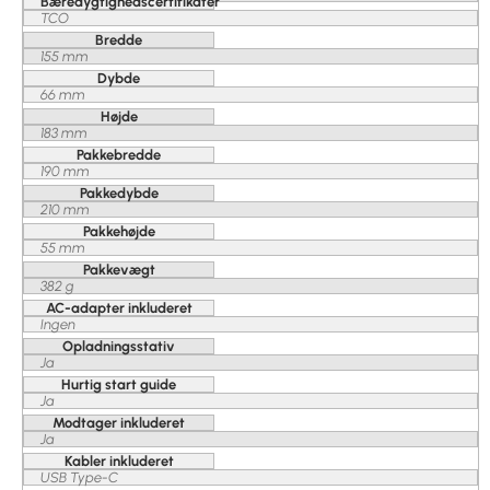
Bæredygtighedscertifikater
TCO
Bredde
155 mm
Dybde
66 mm
Højde
183 mm
Pakkebredde
190 mm
Pakkedybde
210 mm
Pakkehøjde
55 mm
Pakkevægt
382 g
AC-adapter inkluderet
Ingen
Opladningsstativ
Ja
Hurtig start guide
Ja
Modtager inkluderet
Ja
Kabler inkluderet
USB Type-C