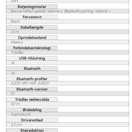
Sort
Betjeningstaster
Besvar/afslut opkald, Volume +, Bluetooth parring, Volume –
Farvenavn
Black
Kabellængde
1,5 m
Oprindelsesland
Mexico
Forbindelsesteknologi
Trådløs
USB-tilslutning
Ja
Bluetooth
Ja
Bluetooth-profiler
A2DP, HFP, HSP, AVRCP
Bluetooth-version
5.1
Trådløs rækkevidde
50 m
Ørekobling
Supraaural
Driverenhed
3,2 cm
Støjreduktion