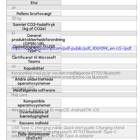
Etui
Ja
Pallens bruttovægt
331 kg
Samlet CO2-fodaftryk
(kg of CO2e)
10
Generel
produktsikkerhedsforordning
(GPSR) URL
Opladningsport til USB
https://kaas.hpcloud.hp.com/pdf-public/pdf_11069394_en-US-1.pdf
Type-C
Ja
Certificeret til Microsoft
Teams
Ja
Kapabilitet
Kompatibel med pc'er via den medfølgende BT700 Bluetooth-
adapter eller via USB-kabel; smartphone via Bluetooth
Andre understøttede
operativsystemer
Android, iOS
Medfølgende software
Poly Lens
Kompatible
operativsystemer
Windows 11; Windows 10; macOS; Android™; iOS
Overholdelse af
bæredygtighed
Ja
Kassens indhold
USB Type-C charging cable; Quick start guide; Charging stand;
Wireless headset; Carrying pouch; BT700 Bluetooth Type-C
Palle dimensioner
adapter; USB Type-C to USB Type-A adapter
(BxDxH)