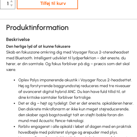
▲
Tilføj til kurv
▼
Produktinformation
Beskrivelse
Den herlige lyd af at kunne fokusere
Skab en fokuszone omkring dig med Voyager Focus 2-stereoheadset
med Bluetooth. Intelligent udviklet til lydperfektion – det eneste, du
hører, er din samtale. Og fokus forbliver på dig – præcis som det skal
være.
Oplev Polys imponerende akustik i Voyager Focus 2-headsettet.
Høj og forstyrrende baggrundsstøj reduceres med tre niveauer
af avanceret digital hybrid ANC. Du kan have fuld tillid til, at
dine kritiske samtaler forbliver fortrolige.
Det er dig – højt og tydeligt. Det er det eneste, opkalderen hører.
Den diskrete mikrofonarm er ikke kun meget støjreducerende,
den skaber også bogstaveligt talt en støjfri boble foran din
mund med Acoustic Fence-teknologi.
Forbliv engageret i alle opkald i løbet af dagen med en praktisk
hovedbøjle med polsteret slynge og ørepuder med plys.