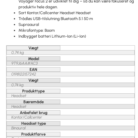
Voyager Focus 2 er udviklet til dig – så du kan være fokuseret og
produktiv hele dagen.
Sort Kontor/Callcenter Headset Headset
Trådløs USB-tilslutning Bluetooth 5.1 50 m
Supraaural
Mikrofontype: Boom
Indbygget batteri Lithium-Ion (Li-Ion)
Vægt
0,74 kg
Model
9T9J6AA#AC3
EAN
0198122157242
Vægt
0.74 kg
Produkttype
Headset
Bæremåde
Headset
Anbefalet brug
Kontor/Callcenter
Headset type
Binaural
Produktfarve