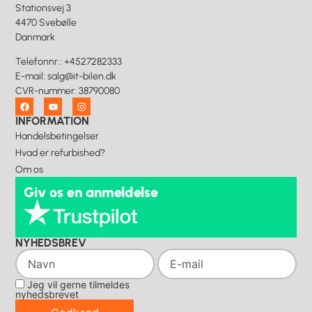
Stationsvej 3
4470 Svebølle
Danmark
Telefonnr.
:
+4527282333
E-mail
:
salg@it-bilen.dk
CVR-nummer
:
38790080
INFORMATION
Handelsbetingelser
Hvad er refurbished?
Om os
Giv os en anmeldelse
NYHEDSBREV
Jeg vil gerne tilmeldes
nyhedsbrevet