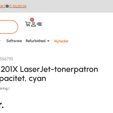
ORT
IT-BILEN.DK
0
Software
Refurbished
Nyheder
9556793
 201X LaserJet-tonerpatron
pacitet, cyan
ering
)
r.