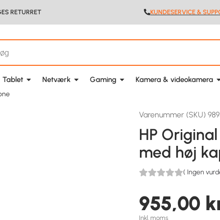
GES RETURRET
KUNDESERVICE & SUPP
 Tablet
Netværk
Gaming
Kamera & videokamera
tone
Varenummer (SKU) 98
HP Original
med høj ka
(
Ingen vurd
955,00
k
Inkl. moms