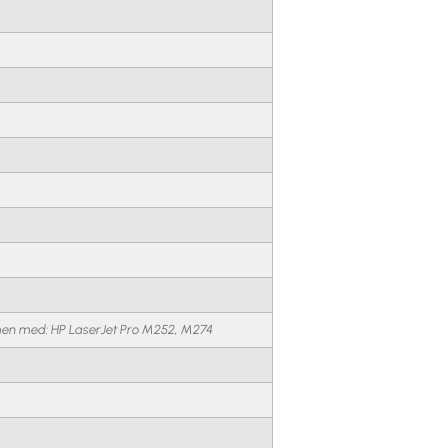
en med: HP LaserJet Pro M252, M274