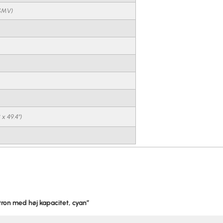
SMV)
 x 49.4")
tron med høj kapacitet, cyan”