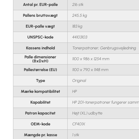
Antal pr. EUR-palle
216 stk
Pallens bruttovægt
245,5 kg
EUR-palle vægt
183 kg
UNSPSC-kode
44103103
Kassens indhold
Tonerpatroner; Genbrugsvejledning
Palle dimensioner
1100 x 986 x 1254 mm
(BxDxH)
Pallestørrelse (EU)
1100 x 790 x 1148 mm
Type
Original
Mærke kompatibilitet
HP
Kapabilitet
HP 201-tonerpatroner fungerer samm
Patron kapacitet
Højt (XL) udbytte
OEM-kode
CF401X
Mængde pr. kasse
1 stk