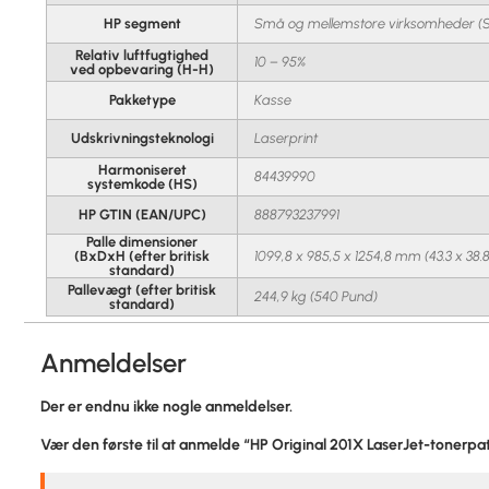
HP segment
Små og mellemstore virksomheder (
Relativ luftfugtighed
10 – 95%
ved opbevaring (H-H)
Pakketype
Kasse
Udskrivningsteknologi
Laserprint
Harmoniseret
84439990
systemkode (HS)
HP GTIN (EAN/UPC)
888793237991
Palle dimensioner
(BxDxH (efter britisk
1099,8 x 985,5 x 1254,8 mm (43.3 x 38.8
standard)
Pallevægt (efter britisk
244,9 kg (540 Pund)
standard)
Anmeldelser
Der er endnu ikke nogle anmeldelser.
Vær den første til at anmelde “HP Original 201X LaserJet-tonerpa