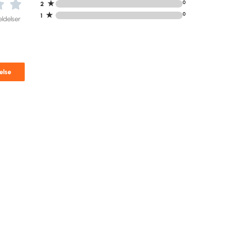
★
0
2
★
0
1
ldelser
else