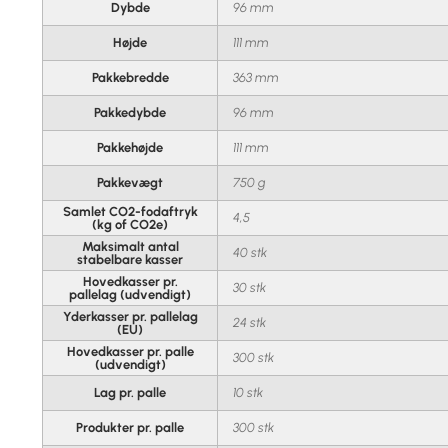
Dybde
96 mm
Højde
111 mm
Pakkebredde
363 mm
Pakkedybde
96 mm
Pakkehøjde
111 mm
Pakkevægt
750 g
Samlet CO2-fodaftryk
4,5
(kg of CO2e)
Maksimalt antal
40 stk
stabelbare kasser
Hovedkasser pr.
30 stk
pallelag (udvendigt)
Yderkasser pr. pallelag
24 stk
(EU)
Hovedkasser pr. palle
300 stk
(udvendigt)
Lag pr. palle
10 stk
Produkter pr. palle
300 stk