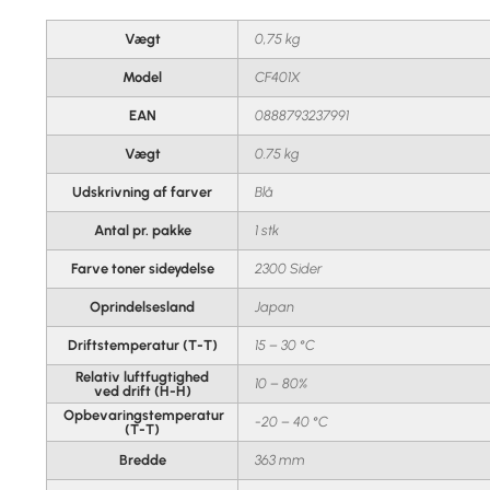
Vægt
0,75 kg
Model
CF401X
EAN
0888793237991
Vægt
0.75 kg
Udskrivning af farver
Blå
Antal pr. pakke
1 stk
Farve toner sideydelse
2300 Sider
Oprindelsesland
Japan
Driftstemperatur (T-T)
15 – 30 °C
Relativ luftfugtighed
10 – 80%
ved drift (H-H)
Opbevaringstemperatur
-20 – 40 °C
(T-T)
Bredde
363 mm