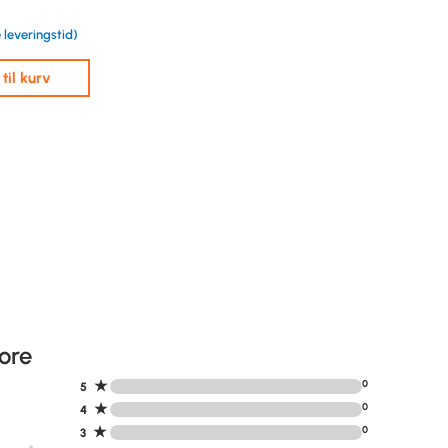
 leveringstid)
j til kurv
ore
★
0
5
★
0
4
★
0
3