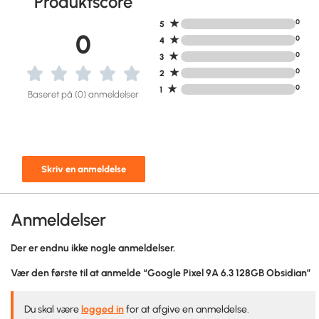
Produktscore
★
0
5
0
★
0
4
★
0
3
★
0
2
★
0
1
Baseret på (0) anmeldelser
Skriv en anmeldelse
Anmeldelser
Der er endnu ikke nogle anmeldelser.
Vær den første til at anmelde “Google Pixel 9A 6.3 128GB Obsidian”
Du skal være
logged in
for at afgive en anmeldelse.