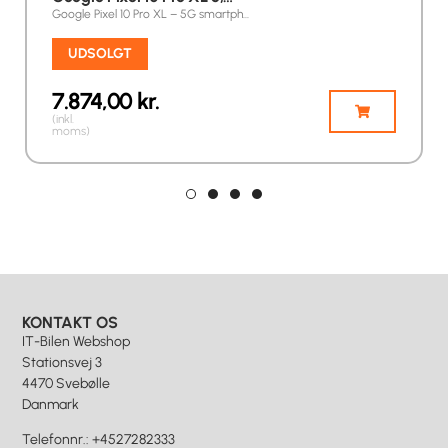
Google Pixel 10 Pro XL – 5G smartph…
UDSOLGT
7.874,00
kr.
(inkl.
moms)
KONTAKT OS
IT-Bilen Webshop
Stationsvej 3
4470 Svebølle
Danmark
Telefonnr.
:
+4527282333