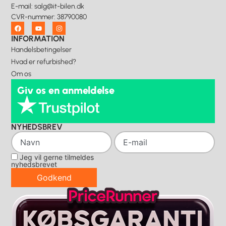
E-mail
:
salg@it-bilen.dk
CVR-nummer
:
38790080
INFORMATION
Handelsbetingelser
Hvad er refurbished?
Om os
Giv os en anmeldelse
NYHEDSBREV
Jeg vil gerne tilmeldes
nyhedsbrevet
Godkend