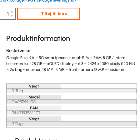
5 stk på lager (1-3 hverdage leveringstid)
▲
Tilføj til kurv
▼
Produktinformation
Beskrivelse
Google Pixel 9A – 5G smartphone – dual-SIM – RAM 8 GB / Intern
hukommelse 128 GB – pOLED display – 6.3 – 2424 x 1080 pixels (120 Hz)
– 2x bagkameraer 48 MP, 13 MP – front camera 13 MP – obsidian
Vægt
0,31 kg
Model
GA05769-GB
EAN
0840353922273
Vægt
0.31 kg