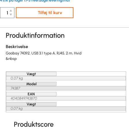
4 stk på lager (1-3 hverdage leveringstid)
▲
Tilføj til kurv
▼
Produktinformation
Beskrivelse
Goobay 74392, USB 3.1 type A, RJ45, 2 m, Hvid
&nbsp
Vægt
0,07 kg
Model
74387
EAN
4040849743870
Vægt
0.07 kg
Produktscore