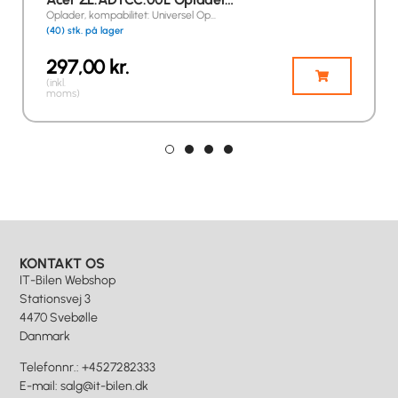
Oplader, kompabilitet: Universel Op…
(40) stk. på lager
297,00
kr.
(inkl.
moms)
KONTAKT OS
IT-Bilen Webshop
Stationsvej 3
4470 Svebølle
Danmark
Telefonnr.
:
+4527282333
E-mail
:
salg@it-bilen.dk