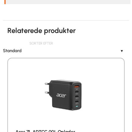
Relaterede produkter
SORTER EFTER
Standard
▼
Acer ZL.ADTCC.00L Oplader…