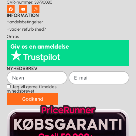
CVR-nummer
:
38790080
INFORMATION
Handelsbetingelser
Hvad er refurbished?
Om os
Giv os en anmeldelse
NYHEDSBREV
Jeg vil gerne tilmeldes
nyhedsbrevet
Godkend