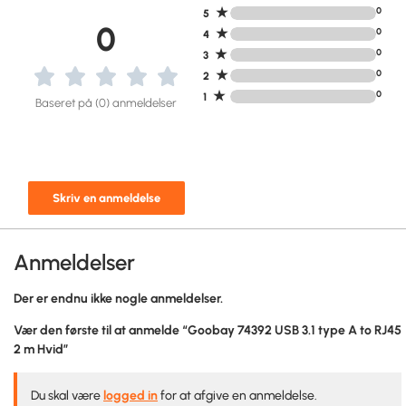
★
0
5
0
★
0
4
★
0
3
★
0
2
★
0
1
Baseret på (0) anmeldelser
Skriv en anmeldelse
Anmeldelser
Der er endnu ikke nogle anmeldelser.
Vær den første til at anmelde “Goobay 74392 USB 3.1 type A to RJ45
2 m Hvid”
Du skal være
logged in
for at afgive en anmeldelse.