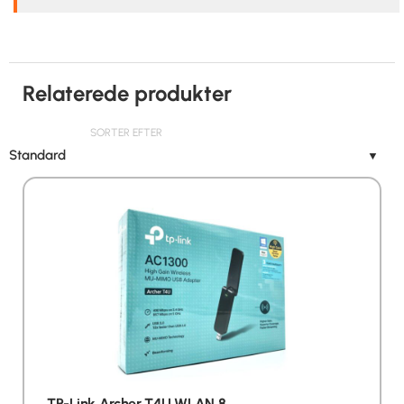
Relaterede produkter
SORTER EFTER
Standard
▼
TP-Link Archer T4U WLAN 8…