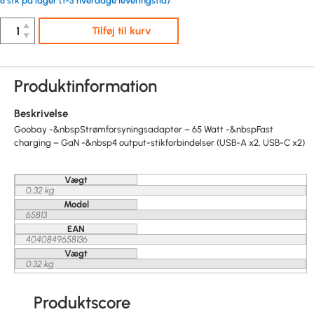
6 stk på lager (1-3 hverdage leveringstid)
▲
Tilføj til kurv
▼
Produktinformation
Beskrivelse
Goobay -&nbspStrømforsyningsadapter – 65 Watt -&nbspFast
charging – GaN -&nbsp4 output-stikforbindelser (USB-A x2, USB-C x2)
Vægt
0,32 kg
Model
65813
EAN
4040849658136
Vægt
0.32 kg
Produktscore