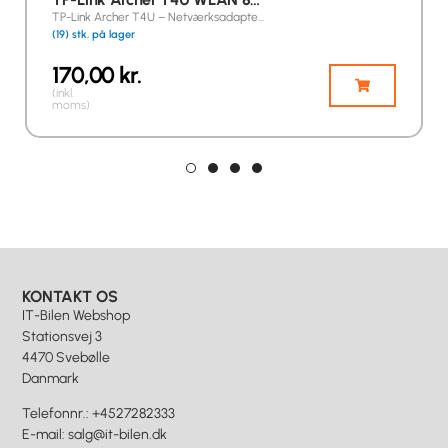
TP-Link Archer T4U – Netværksadapte…
(19) stk. på lager
170,00
kr.
(inkl.
moms)
KONTAKT OS
IT-Bilen Webshop
Stationsvej 3
4470 Svebølle
Danmark
Telefonnr.
:
+4527282333
E-mail
:
salg@it-bilen.dk