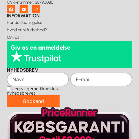
CVR-nummer
:
38790080
INFORMATION
Handelsbetingelser
Hvad er refurbished?
Om os
Giv os en anmeldelse
NYHEDSBREV
Jeg vil gerne tilmeldes
nyhedsbrevet
Godkend