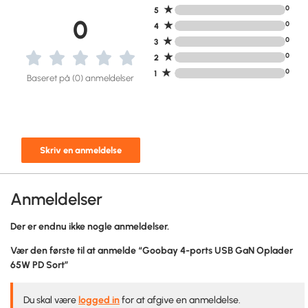
★
0
5
0
★
0
4
★
0
3
★
0
2
★
0
1
Baseret på (0) anmeldelser
Skriv en anmeldelse
Anmeldelser
Der er endnu ikke nogle anmeldelser.
Vær den første til at anmelde “Goobay 4-ports USB GaN Oplader
65W PD Sort”
Du skal være
logged in
for at afgive en anmeldelse.