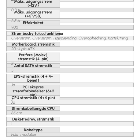
Maks. udgangsstrøm
(-12V)
0,3 A
Maks. udgangsstrøm
(+5 VSB)
2,5 A
Effektivitet
90%
Strømbeskyttelsesfunktioner
Overstrøm, Overstrøm, Højspænding, Overophedning, Kortslutning
Motherboard, strømstik
20+4 pin ATX
Perifere (Molex)
strømstik (4-pin)
2
Antal SATA strømstik
5
EPS-strømstik (4 + 4-
benet)
Ja
PCI ekspres
strømforbindelser (6+2
pin)
CPU strømstik (4+4 pin)
2
Ja
Strømkabellængde CPU
85 cm
Diskettedrev, strømstik
1
Kabeltype
Fuldt modulær