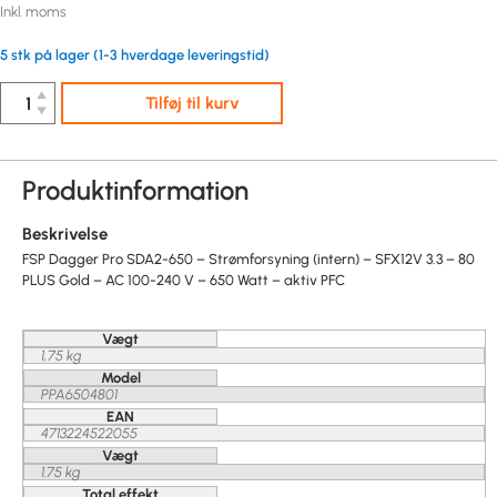
Inkl. moms
5 stk på lager (1-3 hverdage leveringstid)
▲
Tilføj til kurv
▼
Produktinformation
Beskrivelse
FSP Dagger Pro SDA2-650 – Strømforsyning (intern) – SFX12V 3.3 – 80
PLUS Gold – AC 100-240 V – 650 Watt – aktiv PFC
Vægt
1,75 kg
Model
PPA6504801
EAN
4713224522055
Vægt
1.75 kg
Total effekt