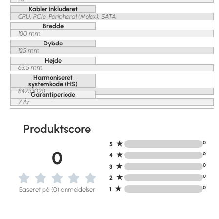
Kabler inkluderet
CPU, PCIe, Peripheral (Molex), SATA
Bredde
100 mm
Dybde
125 mm
Højde
63,5 mm
Harmoniseret
systemkode (HS)
84733020
Garantiperiode
7 År
Produktscore
★
0
5
0
★
0
4
★
0
3
★
0
2
★
0
Baseret på (0) anmeldelser
1