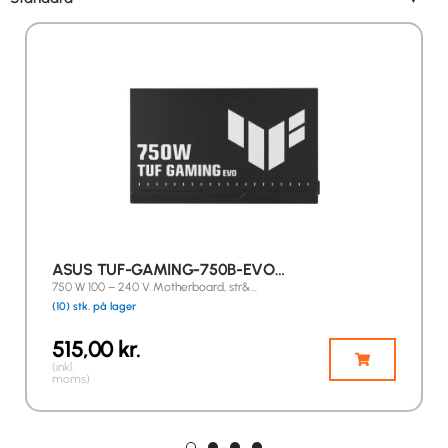
ASUS TUF-GAMING-750B-EVO…
750 W 100 – 240 V Motherboard, str&…
(10) stk. på lager
515,00
kr.
(inkl.
moms)