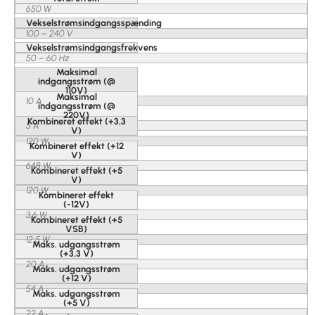
650 W
Vekselstrømsindgangsspænding
100 – 240 V
Vekselstrømsindgangsfrekvens
50 – 60 Hz
Maksimal
indgangsstrøm (@
110V)
Maksimal
10 A
indgangsstrøm (@
220V)
Kombineret effekt (+3,3
5 A
V)
120 W
Kombineret effekt (+12
V)
648 W
Kombineret effekt (+5
V)
120 W
Kombineret effekt
(-12V)
3,6 W
Kombineret effekt (+5
VSB)
12,5 W
Maks. udgangsstrøm
(+3,3 V)
20 A
Maks. udgangsstrøm
(+12 V)
54 A
Maks. udgangsstrøm
(+5 V)
22 A