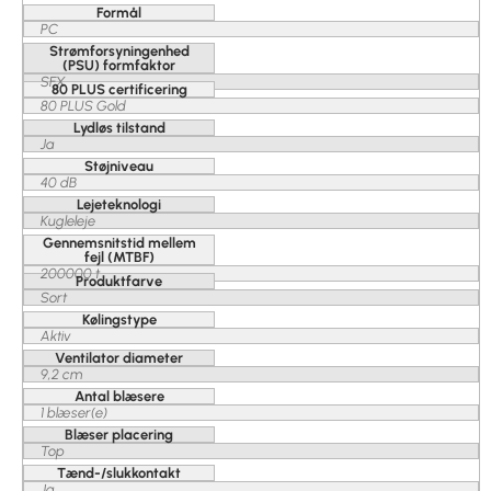
Formål
PC
Strømforsyningenhed
(PSU) formfaktor
SFX
80 PLUS certificering
80 PLUS Gold
Lydløs tilstand
Ja
Støjniveau
40 dB
Lejeteknologi
Kugleleje
Gennemsnitstid mellem
fejl (MTBF)
200000 t
Produktfarve
Sort
Kølingstype
Aktiv
Ventilator diameter
9,2 cm
Antal blæsere
1 blæser(e)
Blæser placering
Top
Tænd-/slukkontakt
Ja