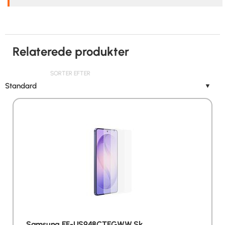
Relaterede produkter
SORTER EFTER
Standard
▼
Samsung EF-US948CTEGWW Sk…