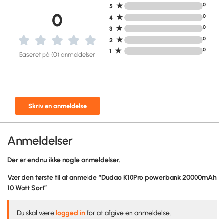
★
0
5
0
★
0
4
★
0
3
★
0
2
★
0
1
Baseret på (0) anmeldelser
Skriv en anmeldelse
Anmeldelser
Der er endnu ikke nogle anmeldelser.
Vær den første til at anmelde “Dudao K10Pro powerbank 20000mAh
10 Watt Sort”
Du skal være
logged in
for at afgive en anmeldelse.