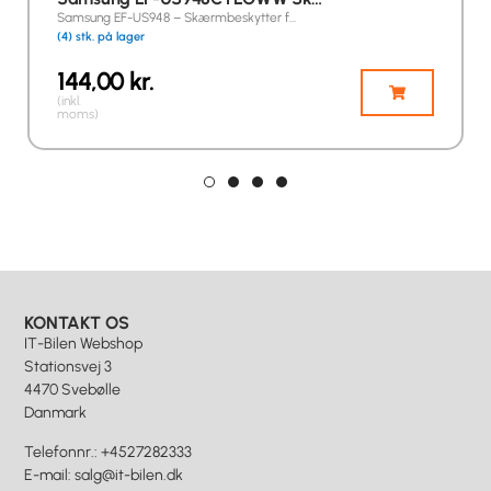
Samsung EF-US948 – Skærmbeskytter f…
(4) stk. på lager
144,00
kr.
(inkl.
moms)
KONTAKT OS
IT-Bilen Webshop
Stationsvej 3
4470 Svebølle
Danmark
Telefonnr.
:
+4527282333
E-mail
:
salg@it-bilen.dk