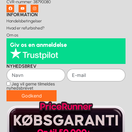
CVR-nummer
:
38790080
INFORMATION
Handelsbetingelser
Hvad er refurbished?
Om os
Giv os en anmeldelse
NYHEDSBREV
Jeg vil gerne tilmeldes
nyhedsbrevet
Godkend