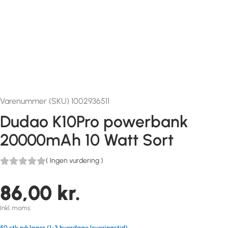
Varenummer (SKU) 1002936511
Dudao K10Pro powerbank
20000mAh 10 Watt Sort
(
Ingen vurdering
)
86,00
kr.
Inkl. moms
50 stk på lager (1-3 hverdage leveringstid)