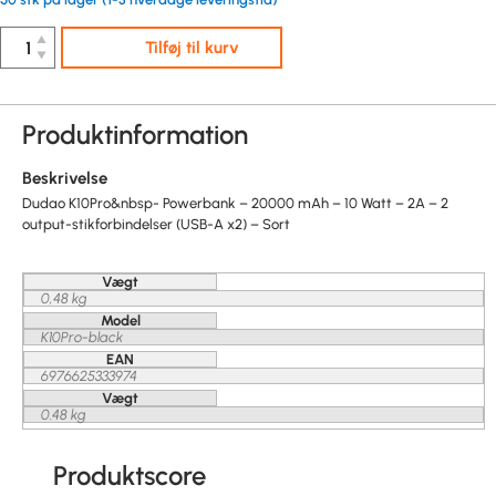
▲
Tilføj til kurv
▼
Produktinformation
Beskrivelse
Dudao K10Pro&nbsp- Powerbank – 20000 mAh – 10 Watt – 2A – 2
output-stikforbindelser (USB-A x2) – Sort
Vægt
0,48 kg
Model
K10Pro-black
EAN
6976625333974
Vægt
0.48 kg
Produktscore