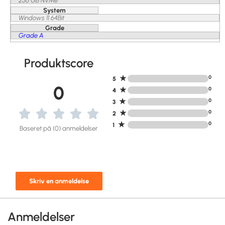
256 GB NVMe
System
Windows 11 64Bit
Grade
Grade A
Produktscore
★
0
5
0
★
0
4
★
0
3
★
0
2
★
0
1
Baseret på (0) anmeldelser
Skriv en anmeldelse
Anmeldelser