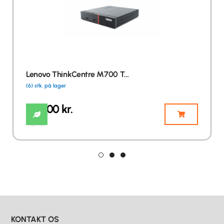
Lenovo ThinkCentre M700 T…
(6) stk. på lager
986,00
kr.
(inkl.
moms)
KONTAKT OS