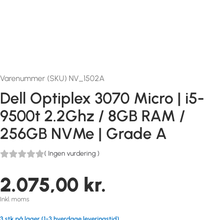
Varenummer (SKU) NV_1502A
Dell Optiplex 3070 Micro | i5-
9500t 2.2Ghz / 8GB RAM /
256GB NVMe | Grade A
(
Ingen vurdering
)
2.075,00
kr.
Inkl. moms
3 stk på lager (1-3 hverdage leveringstid)