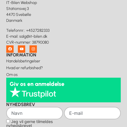
IT-Bilen Webshop
Stationsvej 3
4470 Svebølle
Danmark
Telefonnr.
:
+4527282333
E-mail
:
salg@it-bilen.dk
CVR-nummer
:
38790080
INFORMATION
Handelsbetingelser
Hvad er refurbished?
Om os
Giv os en anmeldelse
NYHEDSBREV
Jeg vil gerne tilmeldes
nyhedsbrevet